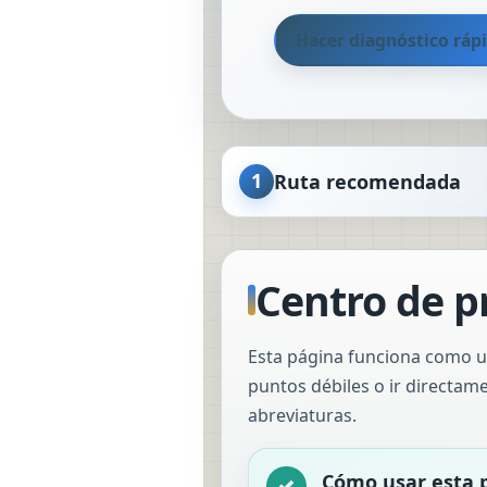
Hacer diagnóstico ráp
1
Ruta recomendada
Centro de p
Esta página funciona como un
puntos débiles o ir directam
abreviaturas.
Cómo usar esta 
✓