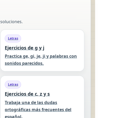
 soluciones.
Letras
Ejercicios de g y j
Practica ge, gi, je, ji y palabras con
sonidos parecidos.
Letras
Ejercicios de c, z y s
Trabaja una de las dudas
ortográficas más frecuentes del
español.