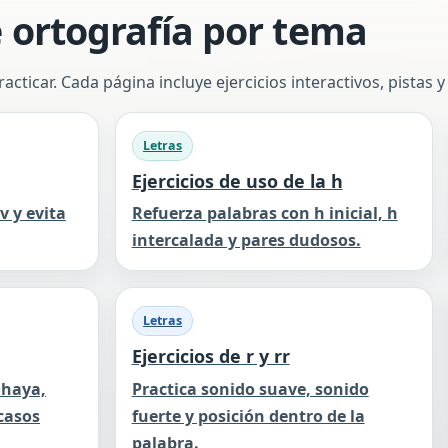
e ortografía por tema
acticar. Cada página incluye ejercicios interactivos, pistas y
Letras
Ejercicios de uso de la h
v y evita
Refuerza palabras con h inicial, h
intercalada y pares dudosos.
Letras
Ejercicios de r y rr
 haya,
Practica sonido suave, sonido
 casos
fuerte y posición dentro de la
palabra.