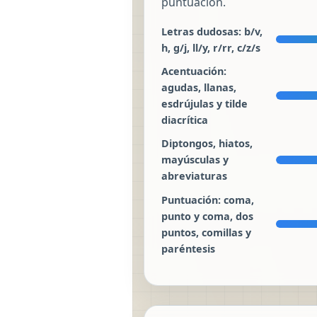
puntuación.
Letras dudosas: b/v,
h, g/j, ll/y, r/rr, c/z/s
Acentuación:
agudas, llanas,
esdrújulas y tilde
diacrítica
Diptongos, hiatos,
mayúsculas y
abreviaturas
Puntuación: coma,
punto y coma, dos
puntos, comillas y
paréntesis