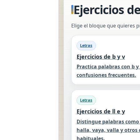
Ejercicios d
Elige el bloque que quieres pr
Letras
Ejercicios de b y v
Practica palabras con b y 
confusiones frecuentes.
Letras
Ejercicios de ll e y
Distingue palabras como
halla, vaya, valla y otros
habituales.