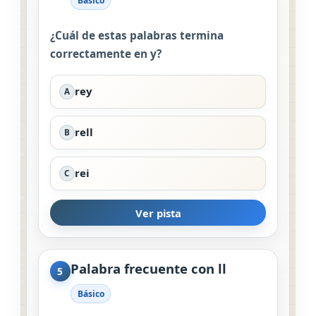
Básico
¿Cuál de estas palabras termina
correctamente en y?
rey
A
rell
B
rei
C
Ver pista
Palabra frecuente con ll
5
Básico