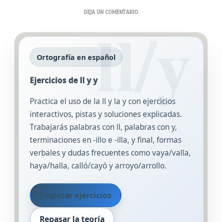
EN
DEJA UN COMENTARIO
EJERCICIOS
DE
LA
LL
Ortografía en español
Y
LA
Ejercicios de ll y y
Y
Practica el uso de la ll y la y con ejercicios
interactivos, pistas y soluciones explicadas.
Trabajarás palabras con ll, palabras con y,
terminaciones en -illo e -illa, y final, formas
verbales y dudas frecuentes como vaya/valla,
haya/halla, calló/cayó y arroyo/arrollo.
Empezar ejercicios
Repasar la teoría