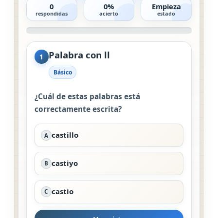
0
0%
Empieza
respondidas
acierto
estado
Palabra con ll
1
Básico
¿Cuál de estas palabras está
correctamente escrita?
castillo
A
castiyo
B
castio
C