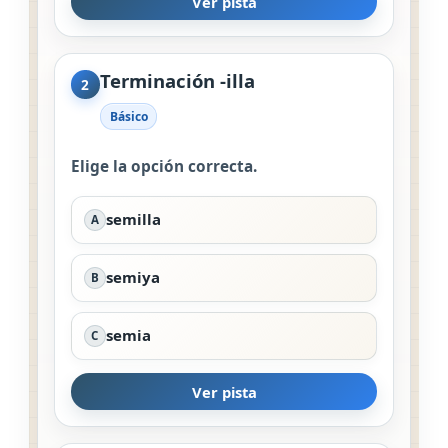
Ver pista
Terminación -illa
2
Básico
Elige la opción correcta.
semilla
A
semiya
B
semia
C
Ver pista