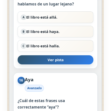
hablamos de un lugar lejano?
El libro está allá.
A
El libro está haya.
B
El libro está halla.
C
Ver pista
Aya
16
Avanzado
¿Cuál de estas frases usa
correctamente “aya”?