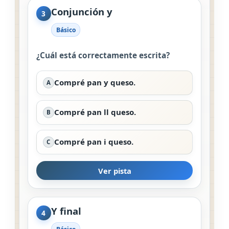
Conjunción y
3
Básico
¿Cuál está correctamente escrita?
Compré pan y queso.
A
Compré pan ll queso.
B
Compré pan i queso.
C
Ver pista
Y final
4