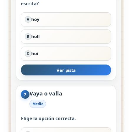
escrita?
hoy
A
holl
B
hoi
C
Ver pista
Vaya o valla
7
Medio
Elige la opción correcta.