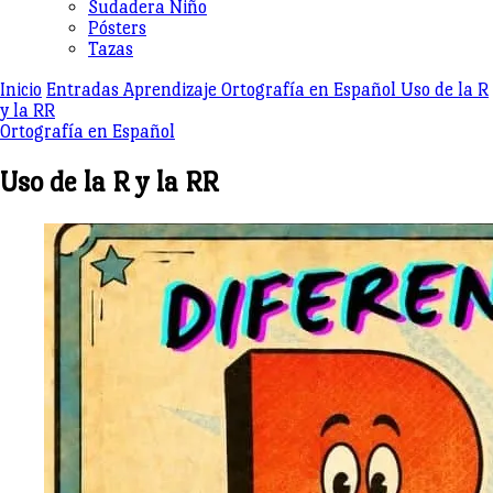
Sudadera Niño
Pósters
Tazas
Inicio
Entradas
Aprendizaje
Ortografía en Español
Uso de la R
y la RR
Ortografía en Español
Uso de la R y la RR