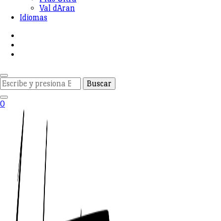
Val dAran
Idiomas
¿Buscas
algo?
0