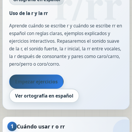
R
y
Uso de la r y la rr
la
RR
Aprende cuándo se escribe r y cuándo se escribe rr en
español con reglas claras, ejemplos explicados y
ejercicios interactivos. Repasaremos el sonido suave
de la r, el sonido fuerte, la r inicial, la rr entre vocales,
la r después de consonante y pares como caro/carro,
pero/perro o coro/corro.
Empezar ejercicios
Ver ortografía en español
1
Cuándo usar r o rr