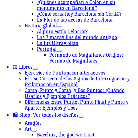
¿Quiénes acompañan a Colón en su
monumento en Barcelona?
¿Cómo sería hoy Barcelona sin Cerdà?
La Flor de las aceras de Barcelona
Historia global
Al puro estilo Delacroix
Las 7 maravillas del mundo antiguo
La luz Ultravioleta
Portugal
Fernando de Magallanes Origins:
Fernão de Magalhães
📖 Libros
Ejercicios de Puntuación interactivos
El Uso Correcto de los Signos de Interrogación y
Exclamación en Español
Coma, Punto y Coma, y Dos Puntos: ¿Cuándo
Usarlos y Ejemplos Prácticos?
Diferencias entre Punto, Punto Final y Punto y
Aparte: Ejemplos y Usos
🛍️ Shop: Ver todos los diseños
Aragón
Art
Bacchus, the god we trust