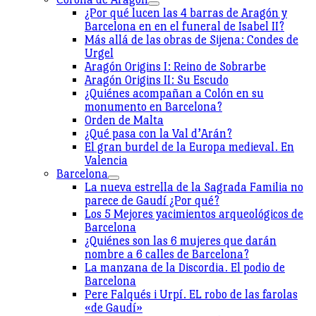
¿Por qué lucen las 4 barras de Aragón y
Barcelona en en el funeral de Isabel II?
Más allá de las obras de Sijena: Condes de
Urgel
Aragón Origins I: Reino de Sobrarbe
Aragón Origins II: Su Escudo
¿Quiénes acompañan a Colón en su
monumento en Barcelona?
Orden de Malta
¿Qué pasa con la Val d’Arán?
El gran burdel de la Europa medieval. En
Valencia
Barcelona
La nueva estrella de la Sagrada Familia no
parece de Gaudí ¿Por qué?
Los 5 Mejores yacimientos arqueológicos de
Barcelona
¿Quiénes son las 6 mujeres que darán
nombre a 6 calles de Barcelona?
La manzana de la Discordia. El podio de
Barcelona
Pere Falqués i Urpí. EL robo de las farolas
«de Gaudí»