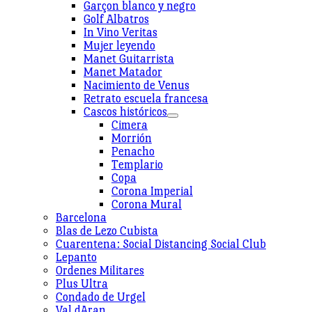
Garçon blanco y negro
Golf Albatros
In Vino Veritas
Mujer leyendo
Manet Guitarrista
Manet Matador
Nacimiento de Venus
Retrato escuela francesa
Cascos históricos
Cimera
Morrión
Penacho
Templario
Copa
Corona Imperial
Corona Mural
Barcelona
Blas de Lezo Cubista
Cuarentena: Social Distancing Social Club
Lepanto
Ordenes Militares
Plus Ultra
Condado de Urgel
Val dAran