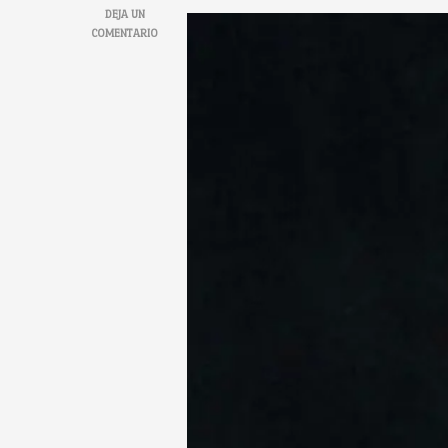
DEJA UN
EN
COMENTARIO
ANTONIO
PÉREZ
ORIGINS:
LAS
4
TEORÍAS
EXPLICADAS