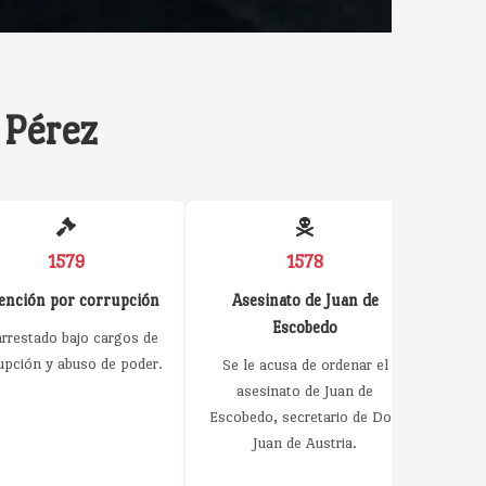
 Pérez
1579
1578
ención por corrupción
Asesinato de Juan de
Escobedo
arrestado bajo cargos de
upción y abuso de poder.
Se le acusa de ordenar el
asesinato de Juan de
Esca
Escobedo, secretario de Don
Juan de Austria.
apr
local