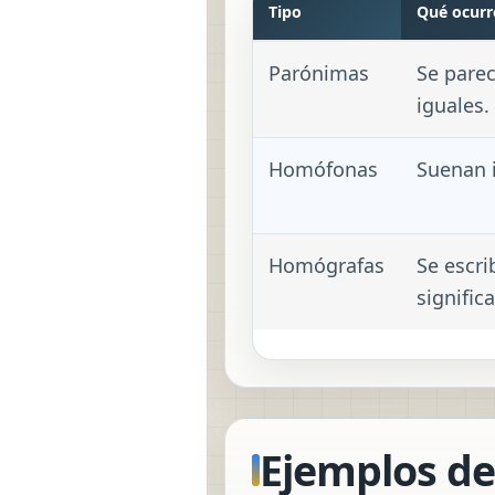
Tipo
Qué ocurr
Parónimas
Se pare
iguales.
Homófonas
Suenan i
Homógrafas
Se escr
signific
Ejemplos de