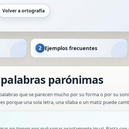
Volver a ortografía
2
Ejemplos frecuentes
 palabras parónimas
alabras que se parecen mucho por su forma o por su sonido
s porque una sola letra, una sílaba o un matiz puede cambi
mas no tienen por qué sonar exactamente igual. Basta con