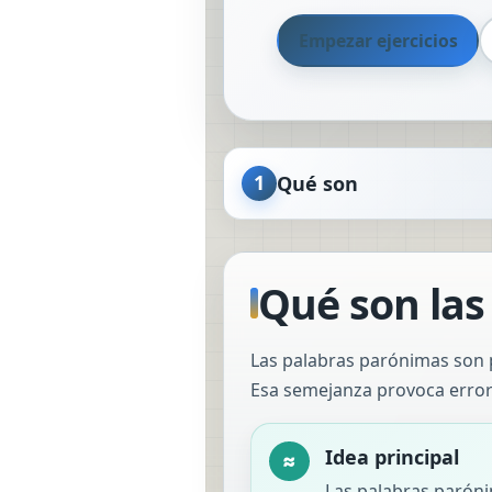
Empezar ejercicios
1
Qué son
Qué son las
Las palabras parónimas son p
Esa semejanza provoca errore
Idea principal
≈
Las palabras paróni