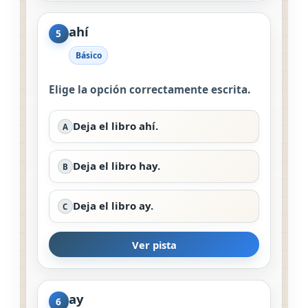
ahí
5
Básico
Elige la opción correctamente escrita.
Deja el libro ahí.
A
Deja el libro hay.
B
Deja el libro ay.
C
Ver pista
ay
6