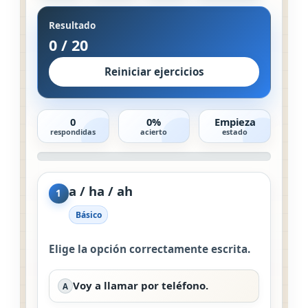
Resultado
0
/
20
Reiniciar ejercicios
0
0%
Empieza
respondidas
acierto
estado
a / ha / ah
1
Básico
Elige la opción correctamente escrita.
Voy a llamar por teléfono.
A