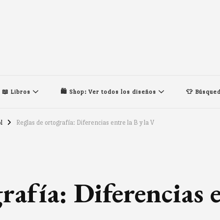
📖 Libros
🛍️ Shop: Ver todos los diseños
👕 Búsqued
l
Reglas de ortografía: Diferencias entre la B y la V
rafía: Diferencias e