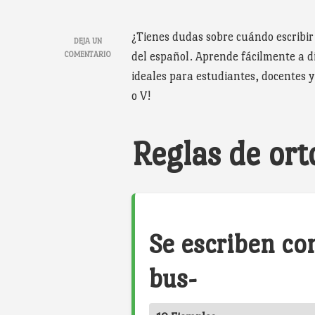
¿Tienes dudas sobre cuándo escribi
DEJA UN
EN
COMENTARIO
del español. Aprende fácilmente a dif
REGLAS
ideales para estudiantes, docentes y
DE
ORTOGRAFÍA:
o V!
DIFERENCIAS
ENTRE
LA
Reglas de orto
B
Y
LA
V
Se escriben co
bus-