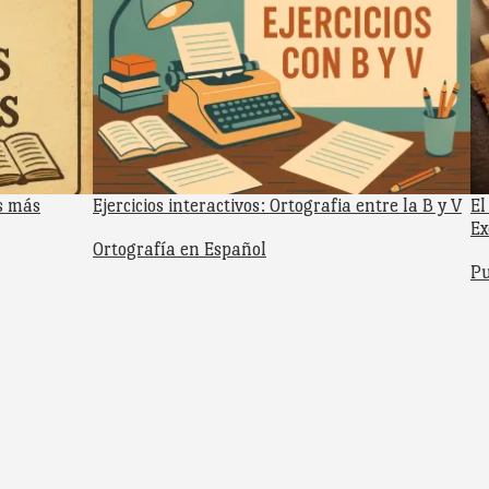
os más
Ejercicios interactivos: Ortografia entre la B y V
El
Ex
Respecto a
Ortografía en Español
Re
Pu