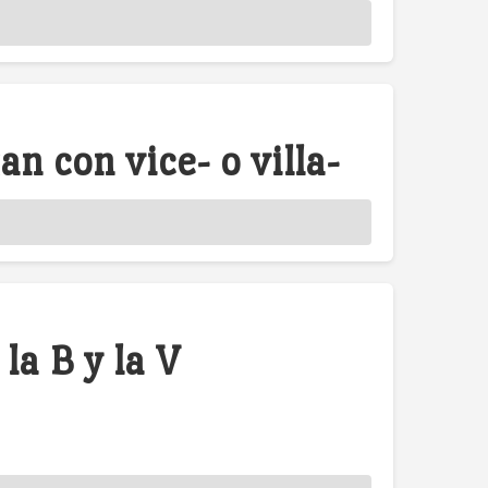
n con vice- o villa-
la B y la V