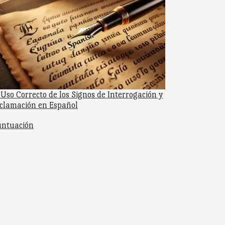
 Uso Correcto de los Signos de Interrogación y
clamación en Español
specto a
ntuación