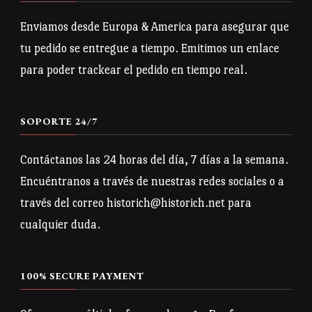
se
pueden
Enviamos desde Europa & America para asegurar que
elegir
tu pedido se entregue a tiempo. Emitimos un enlace
en
para poder trackear el pedido en tiempo real.
la
página
SOPORTE 24/7
de
producto
Contáctanos las 24 horas del día, 7 días a la semana.
Encuéntranos a través de nuestras redes sociales o a
través del correo historich@historich.net para
cualquier duda.
100% SECURE PAYMENT