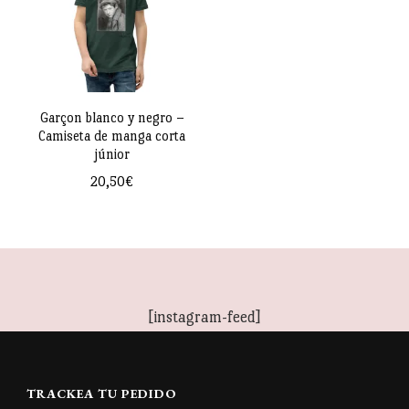
Garçon blanco y negro –
Camiseta de manga corta
júnior
20,50
€
Este
producto
tiene
múltiples
[instagram-feed]
variantes.
Las
opciones
TRACKEA TU PEDIDO