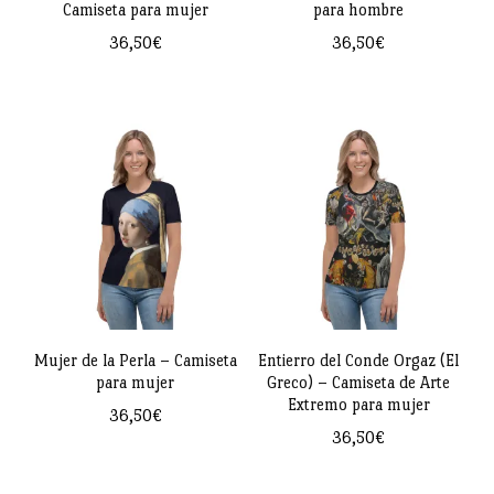
Camiseta para mujer
para hombre
elegir
en
36,50
€
36,50
€
en
la
Este
Este
la
página
producto
producto
página
de
tiene
tiene
de
producto
múltiples
múltiples
producto
variantes.
variantes.
Las
Las
opciones
opciones
se
se
pueden
pueden
Mujer de la Perla – Camiseta
Entierro del Conde Orgaz (El
para mujer
Greco) – Camiseta de Arte
elegir
elegir
Extremo para mujer
36,50
€
en
en
36,50
€
Este
la
la
Este
producto
página
página