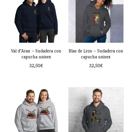
múltiples
múltiples
variantes.
variantes.
Las
Las
opciones
opciones
se
se
pueden
pueden
Val d’Aran – Sudadera con
Blas de Lezo – Sudadera con
capucha unisex
capucha unisex
elegir
elegir
32,50
€
32,50
€
en
en
Este
Este
la
la
producto
producto
página
página
tiene
tiene
de
de
múltiples
múltiples
producto
producto
variantes.
variantes.
Las
Las
opciones
opciones