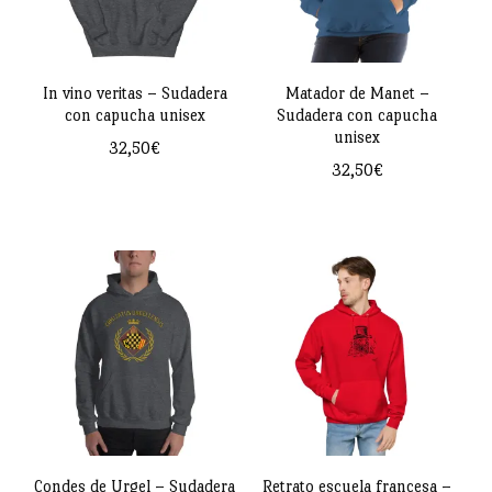
opciones
se
se
pueden
pueden
In vino veritas – Sudadera
Matador de Manet –
elegir
con capucha unisex
Sudadera con capucha
elegir
en
unisex
32,50
€
en
la
32,50
€
Este
la
página
Este
producto
página
de
producto
tiene
de
producto
tiene
múltiples
producto
múltiples
variantes.
variantes.
Las
Las
opciones
opciones
se
se
pueden
pueden
Condes de Urgel – Sudadera
Retrato escuela francesa –
elegir