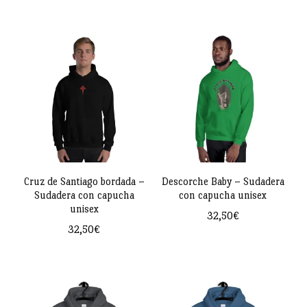
Este
producto
tiene
múltiples
variantes.
Las
opciones
se
pueden
Cruz de Santiago bordada –
Descorche Baby – Sudadera
Sudadera con capucha
con capucha unisex
elegir
unisex
32,50
€
en
32,50
€
Este
la
Este
producto
página
producto
tiene
de
tiene
múltiples
producto