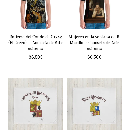
Las
Las
opciones
opciones
se
se
pueden
pueden
Entierro del Conde de Orgaz
Mujeres en la ventana de B.
(El Greco) – Camiseta de Arte
Murillo – Camiseta de Arte
elegir
elegir
extremo
extremo
en
en
36,50
€
36,50
€
la
la
Este
Este
página
página
producto
producto
de
de
tiene
tiene
producto
producto
múltiples
múltiples
variantes.
variantes.
Las
Las
opciones
opciones
se
se