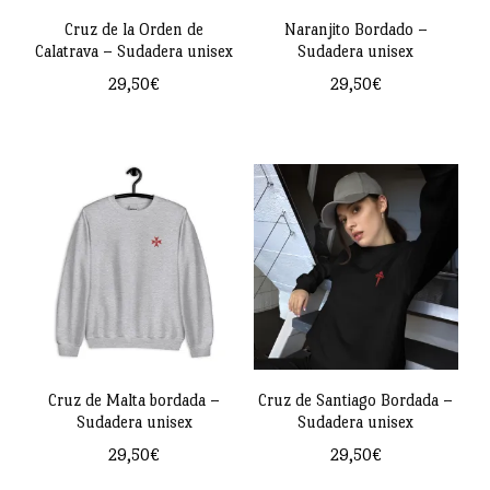
pueden
pueden
Cruz de la Orden de
Naranjito Bordado –
Calatrava – Sudadera unisex
Sudadera unisex
elegir
elegir
29,50
€
29,50
€
en
en
Este
Este
la
la
producto
producto
página
página
tiene
tiene
de
de
múltiples
múltiples
producto
producto
variantes.
variantes.
Las
Las
opciones
opciones
se
se
pueden
pueden
Cruz de Malta bordada –
Cruz de Santiago Bordada –
Sudadera unisex
Sudadera unisex
elegir
elegir
29,50
€
29,50
€
en
en