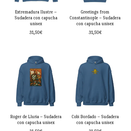
se
pueden
pueden
Extremadura Ilustre –
Greetings from
elegir
Sudadera con capucha
Constantinople – Sudadera
elegir
en
unisex
con capucha unisex
en
la
31,50
€
31,50
€
la
página
Este
Este
página
de
producto
producto
de
producto
tiene
tiene
producto
múltiples
múltiples
variantes.
variantes.
Las
Las
opciones
opciones
se
se
pueden
pueden
Roger de Lluria – Sudadera
Cobi Bordado – Sudadera
con capucha unisex
con capucha unisex
elegir
elegir