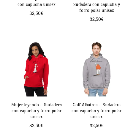
con capucha unisex
Sudadera con capucha y
elegir
en
forro polar unisex
32,50
€
en
la
32,50
€
Este
la
página
Este
producto
página
de
producto
tiene
de
producto
tiene
múltiples
producto
múltiples
variantes.
variantes.
Las
Las
opciones
opciones
se
se
pueden
pueden
Mujer leyendo – Sudadera
Golf Albatros – Sudadera
elegir
con capucha y forro polar
con capucha y forro polar
elegir
en
unisex
unisex
en
la
32,50
€
32,50
€
la