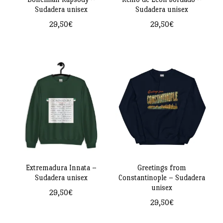
elegir
Sudadera unisex
Sudadera unisex
elegir
en
29,50
€
29,50
€
en
la
Este
Este
la
página
producto
producto
página
de
tiene
tiene
de
producto
múltiples
múltiples
producto
variantes.
variantes.
Las
Las
opciones
opciones
se
se
pueden
pueden
Extremadura Innata –
Greetings from
Sudadera unisex
Constantinople – Sudadera
elegir
elegir
unisex
29,50
€
en
en
29,50
€
Este
la
la
Este