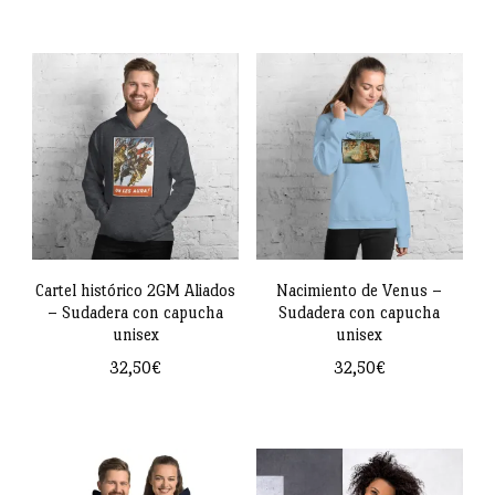
página
Este
Este
página
de
producto
producto
de
producto
tiene
tiene
producto
múltiples
múltiples
variantes.
variantes.
Las
Las
opciones
opciones
se
se
pueden
pueden
Cartel histórico 2GM Aliados
Nacimiento de Venus –
– Sudadera con capucha
Sudadera con capucha
elegir
elegir
unisex
unisex
en
en
32,50
€
32,50
€
la
la
Este
Este
página
página
producto
producto
de
de
tiene
tiene
producto
producto