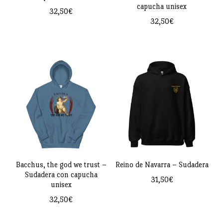
en
capucha unisex
32,50
€
en
la
32,50
€
Este
la
página
Este
producto
página
de
producto
tiene
de
producto
tiene
múltiples
producto
múltiples
variantes.
variantes.
Las
Las
opciones
opciones
se
se
pueden
pueden
Bacchus, the god we trust –
Reino de Navarra – Sudadera
elegir
Sudadera con capucha
elegir
31,50
€
en
unisex
en
Este
la
32,50
€
la
producto
página
Este