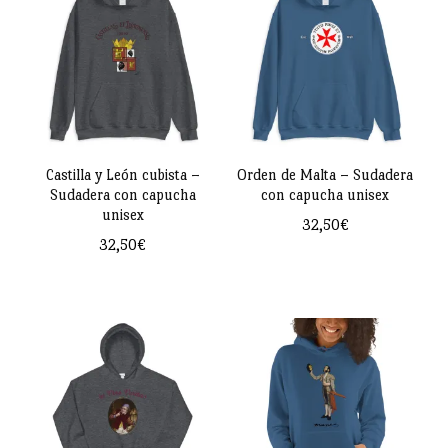
múltiples
variantes.
variantes.
Las
Las
opciones
opciones
se
se
pueden
pueden
Castilla y León cubista –
Orden de Malta – Sudadera
elegir
Sudadera con capucha
con capucha unisex
elegir
en
unisex
32,50
€
en
la
32,50
€
Este
la
página
Este
producto
página
de
producto
tiene
de
producto
tiene
múltiples
producto
múltiples
variantes.
variantes.
Las
Las
opciones