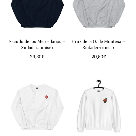
variantes.
variantes.
Las
Las
opciones
opciones
se
se
pueden
pueden
Escudo de los Mercedarios –
Cruz de la O. de Montesa –
Sudadera unisex
Sudadera unisex
elegir
elegir
29,50
€
29,50
€
en
en
Este
Este
la
la
producto
producto
página
página
tiene
tiene
de
de
múltiples
múltiples
producto
producto
variantes.
variantes.
Las
Las
opciones
opciones
se
se