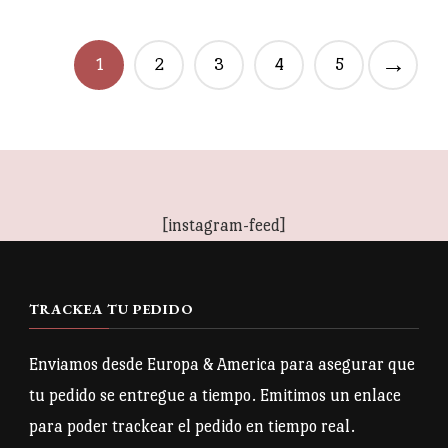
Este
Este
la
la
producto
producto
página
página
→
tiene
tiene
1
2
3
4
5
de
de
múltiples
múltiples
producto
producto
variantes.
variantes.
Las
Las
opciones
opciones
se
se
[instagram-feed]
pueden
pueden
elegir
elegir
TRACKEA TU PEDIDO
en
en
la
la
Enviamos desde Europa & America para asegurar que
página
página
tu pedido se entregue a tiempo. Emitimos un enlace
de
de
para poder trackear el pedido en tiempo real.
producto
producto