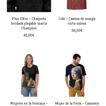
Plus Ultra – Chaqueta
Cobi – Camisa de manga
bordada plegable marca
corta unisex
Champion
39,50
€
41,00
€
Este
Este
producto
producto
tiene
tiene
múltiples
múltiples
variantes.
variantes.
Las
Las
opciones
opciones
se
se
pueden
pueden
Mujeres en la Ventana –
Mujer de la Perla – Camiseta
elegir