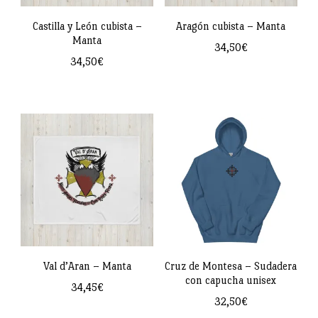
pueden
pueden
Castilla y León cubista –
Aragón cubista – Manta
Manta
elegir
elegir
34,50
€
34,50
€
en
en
la
la
página
página
de
de
producto
producto
Val d’Aran – Manta
Cruz de Montesa – Sudadera
con capucha unisex
34,45
€
32,50
€