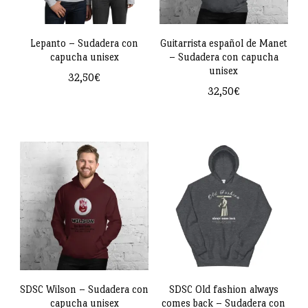
se
se
pueden
pueden
Lepanto – Sudadera con
Guitarrista español de Manet
capucha unisex
– Sudadera con capucha
elegir
elegir
unisex
32,50
€
en
en
32,50
€
Este
la
la
Este
producto
página
página
producto
tiene
de
de
tiene
múltiples
producto
producto
múltiples
variantes.
variantes.
Las
Las
opciones
opciones
se
se
pueden
pueden
SDSC Wilson – Sudadera con
SDSC Old fashion always
elegir
capucha unisex
comes back – Sudadera con
elegir