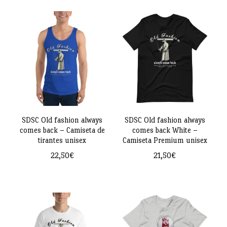
de
producto
tiene
de
producto
tiene
múltiples
producto
múltiples
variantes.
variantes.
Las
Las
opciones
opciones
se
se
pueden
pueden
SDSC Old fashion always
SDSC Old fashion always
elegir
comes back – Camiseta de
comes back White –
elegir
en
tirantes unisex
Camiseta Premium unisex
en
la
22,50
€
21,50
€
la
página
Este
Este
página
de
producto
producto
de
producto
tiene
tiene
producto
múltiples
múltiples