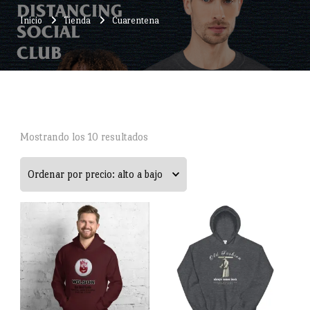
Inicio
Tienda
Cuarentena
Ordenado
Mostrando los 10 resultados
por
precio:
alto
a
bajo