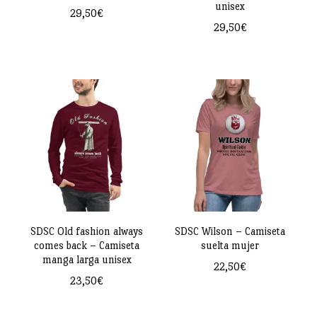
en
unisex
29,50
€
en
la
29,50
€
Este
la
página
Este
producto
página
de
producto
tiene
de
producto
tiene
múltiples
producto
múltiples
variantes.
variantes.
Las
Las
opciones
opciones
se
se
pueden
pueden
SDSC Old fashion always
SDSC Wilson – Camiseta
elegir
comes back – Camiseta
suelta mujer
elegir
en
manga larga unisex
22,50
€
en
la
23,50
€
Este
la
página
Este
producto
página