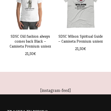
variantes.
variantes.
Las
Las
opciones
opciones
se
se
pueden
pueden
SDSC Old fashion always
SDSC Wilson Spiritual Guide
comes back Black –
– Camiseta Premium unisex
elegir
elegir
Camiseta Premium unisex
21,50
€
en
en
21,50
€
Este
la
la
Este
producto
página
página
producto
tiene
de
de
tiene
múltiples
producto
producto
múltiples
variantes.
[instagram-feed]
variantes.
Las
Las
opciones
opciones
se