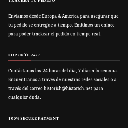
TRACKEA TU PEDIDO
se
pueden
pueden
Enviamos desde Europa & America para asegurar que
elegir
elegir
tu pedido se entregue a tiempo. Emitimos un enlace
en
en
para poder trackear el pedido en tiempo real.
la
la
página
página
de
SOPORTE 24/7
de
producto
producto
Contáctanos las 24 horas del día, 7 días a la semana.
Encuéntranos a través de nuestras redes sociales o a
través del correo historich@historich.net para
cualquier duda.
100% SECURE PAYMENT