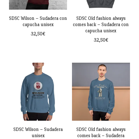
SDSC Wilson – Sudadera con
SDSC Old fashion always
capucha unisex
comes back – Sudadera con
capucha unisex
32,50
€
32,50
€
Este
Este
producto
producto
tiene
tiene
múltiples
múltiples
variantes.
variantes.
Las
Las
opciones
opciones
se
se
pueden
pueden
SDSC Wilson – Sudadera
SDSC Old fashion always
elegir
unisex
comes back – Sudadera
elegir