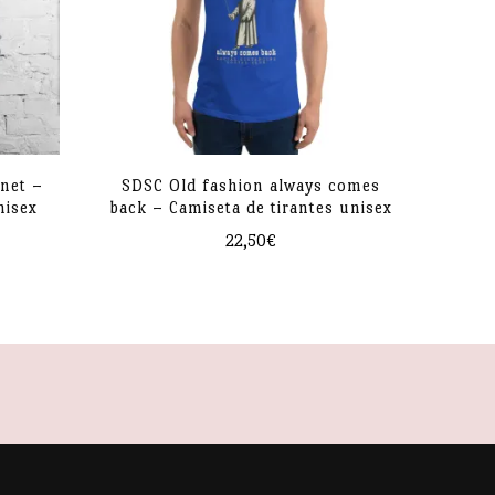
anet –
SDSC Old fashion always comes
nisex
back – Camiseta de tirantes unisex
22,50
€
Este
producto
tiene
múltiples
variantes.
Las
opciones