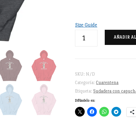
Size Guide
SDSC
AÑADIR A
Old
fashion
always
comes
SKU:
N/D
back
Categoría:
Cuarentena
-
Etiqueta:
Sudadera con capuch
Sudadera
Difúndelo en:
con
capucha
unisex