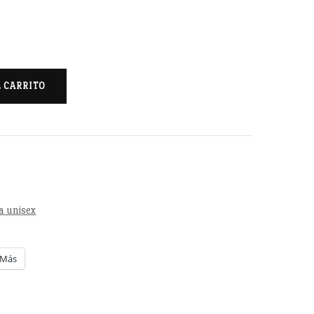
L CARRITO
a unisex
Más