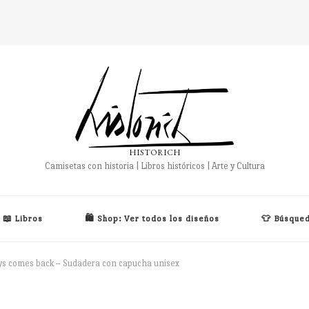
HISTORICH
Camisetas con historia | Libros históricos | Arte y Cultura
📖 Libros
🛍️ Shop: Ver todos los diseños
👕 Búsqued
ys comes back – Sudadera con capucha unisex