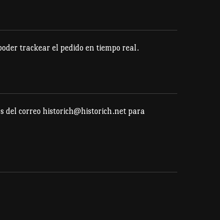
se
pueden
elegir
der trackear el pedido en tiempo real.
en
la
página
de
s del correo historich@historich.net para
producto