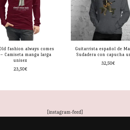
ción de bolas
 licra
aragua
Old fashion always comes
Guitarrista español de M
 – Camiseta manga larga
Sudadera con capucha u
unisex
32,50
€
23,50
€
Este
Este
producto
producto
tiene
tiene
múltiples
múltiples
variantes.
[instagram-feed]
variantes.
Las
Las
opciones