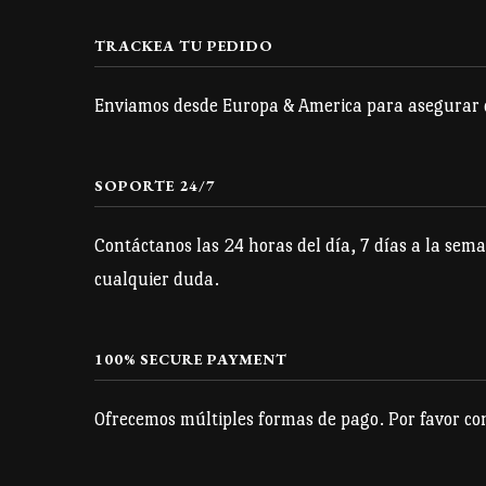
opciones
se
TRACKEA TU PEDIDO
pueden
Enviamos desde Europa & America para asegurar qu
elegir
en
la
SOPORTE 24/7
página
Contáctanos las 24 horas del día, 7 días a la sema
de
cualquier duda.
producto
100% SECURE PAYMENT
Ofrecemos múltiples formas de pago. Por favor con