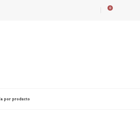
0
a por producto