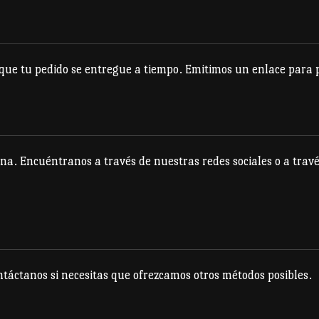
opciones
se
se
pueden
pueden
elegir
e tu pedido se entregue a tiempo. Emitimos un enlace para po
elegir
en
en
la
la
página
página
de
na. Encuéntranos a través de nuestras redes sociales o a travé
de
producto
producto
táctanos si necesitas que ofrezcamos otros métodos posibles.