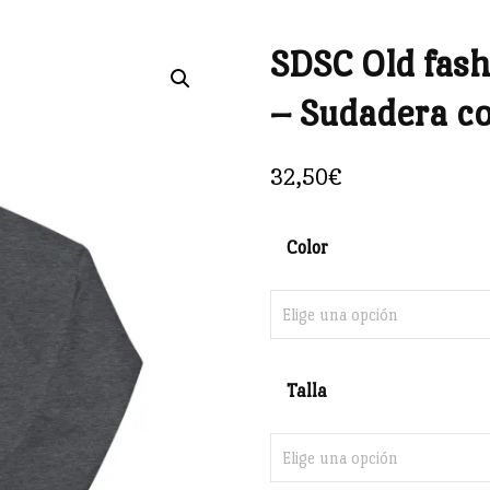
SDSC Old fas
🔍
– Sudadera c
32,50
€
Color
Talla