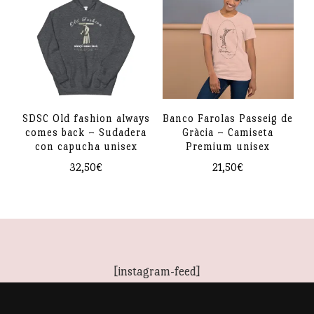
múltiples
variantes.
variantes.
Las
Las
opciones
opciones
se
se
pueden
pueden
elegir
SDSC Old fashion always
Banco Farolas Passeig de
comes back – Sudadera
Gràcia – Camiseta
elegir
en
con capucha unisex
Premium unisex
en
la
32,50
€
21,50
€
la
página
Este
Este
página
de
producto
producto
de
producto
tiene
tiene
producto
múltiples
múltiples
[instagram-feed]
variantes.
variantes.
Las
Las