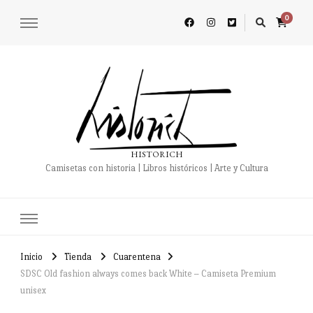
0
HISTORICH
Camisetas con historia | Libros históricos | Arte y Cultura
Inicio
Tienda
Cuarentena
SDSC Old fashion always comes back White – Camiseta Premium
unisex