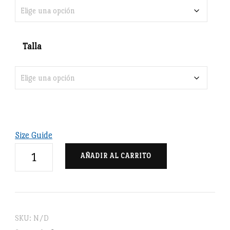
Talla
Size Guide
SDSC
AÑADIR AL CARRITO
Old
fashion
always
comes
SKU:
N/D