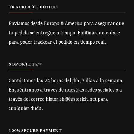
opciones
opciones
TRACKEA TU PEDIDO
se
se
pueden
pueden
Enviamos desde Europa & America para asegurar que
elegir
elegir
tu pedido se entregue a tiempo. Emitimos un enlace
en
en
para poder trackear el pedido en tiempo real.
la
la
página
página
SOPORTE 24/7
de
de
producto
producto
Contáctanos las 24 horas del día, 7 días a la semana.
Encuéntranos a través de nuestras redes sociales o a
través del correo historich@historich.net para
cualquier duda.
100% SECURE PAYMENT