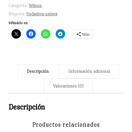
cantidad
Categoría:
Wilson
Etiqueta:
Sudadera unisex
Difúndelo en:
Más
Descripción
Información adicional
Valoraciones (0)
Descripción
Productos relacionados
Wilson es un referente, un gurú, un guía espiritual para