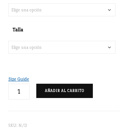
Talla
Size Guide
SDSC
AÑADIR AL CARRITO
Wilson
-
Sudadera
unisex
SKU:
N/D