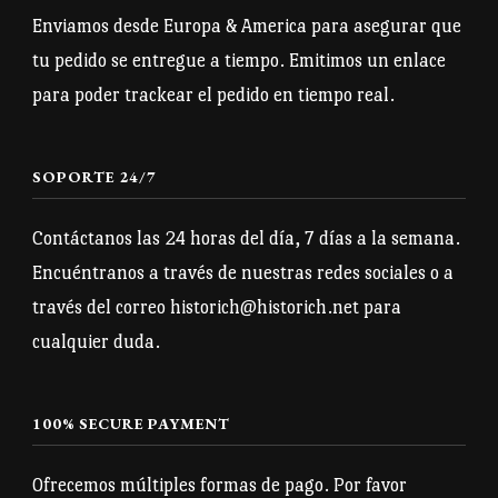
pueden
pueden
Enviamos desde Europa & America para asegurar que
elegir
elegir
tu pedido se entregue a tiempo. Emitimos un enlace
en
en
para poder trackear el pedido en tiempo real.
la
la
página
página
SOPORTE 24/7
de
de
producto
producto
Contáctanos las 24 horas del día, 7 días a la semana.
Encuéntranos a través de nuestras redes sociales o a
través del correo historich@historich.net para
cualquier duda.
100% SECURE PAYMENT
Ofrecemos múltiples formas de pago. Por favor