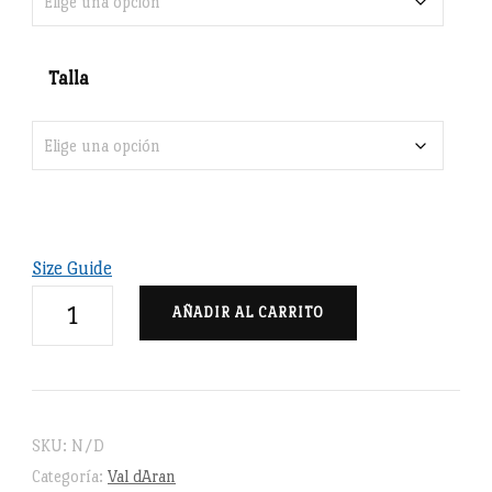
Talla
Size Guide
Val
AÑADIR AL CARRITO
d'Aran
-
Sudadera
unisex
SKU:
N/D
cantidad
Categoría:
Val dAran