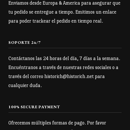
pueden
Enviamos desde Europa & America para asegurar que
elegir
elegir
tu pedido se entregue a tiempo. Emitimos un enlace
en
en
para poder trackear el pedido en tiempo real.
la
la
página
página
de
SOPORTE 24/7
de
producto
producto
Contáctanos las 24 horas del día, 7 días a la semana.
Encuéntranos a través de nuestras redes sociales o a
través del correo historich@historich.net para
cualquier duda.
100% SECURE PAYMENT
Ofrecemos múltiples formas de pago. Por favor