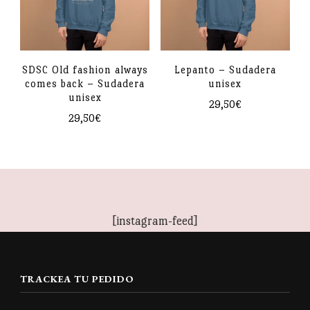
Las
Las
opciones
opciones
se
se
pueden
pueden
SDSC Old fashion always
Lepanto – Sudadera
comes back – Sudadera
unisex
elegir
elegir
unisex
29,50
€
en
en
29,50
€
Este
la
la
Este
producto
página
página
producto
tiene
de
de
tiene
múltiples
producto
producto
múltiples
variantes.
[instagram-feed]
variantes.
Las
Las
opciones
opciones
se
TRACKEA TU PEDIDO
se
pueden