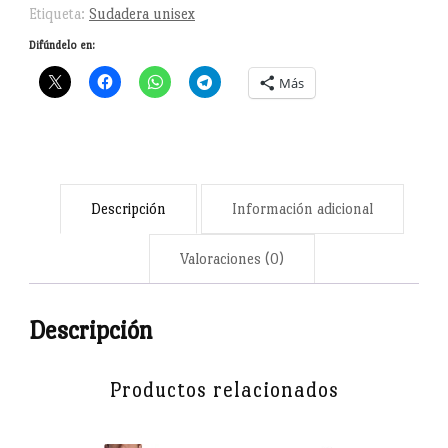
Etiqueta:
Sudadera unisex
Difúndelo en:
Más
Descripción
Información adicional
Valoraciones (0)
Descripción
Productos relacionados
Camiseta del tan particular territorio: La Val d’Aran.
"Nòsti amors veiguéretz com rosèr florir" es un verso que