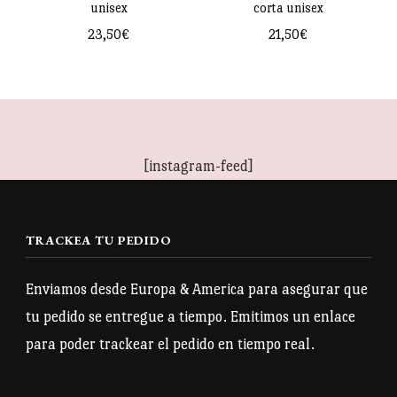
en
unisex
corta unisex
en
la
23,50
€
21,50
€
la
página
Este
Este
página
de
producto
producto
de
producto
tiene
tiene
producto
múltiples
múltiples
[instagram-feed]
variantes.
variantes.
Las
Las
opciones
opciones
TRACKEA TU PEDIDO
se
se
pueden
pueden
Enviamos desde Europa & America para asegurar que
elegir
elegir
tu pedido se entregue a tiempo. Emitimos un enlace
en
en
para poder trackear el pedido en tiempo real.
la
la
página
página