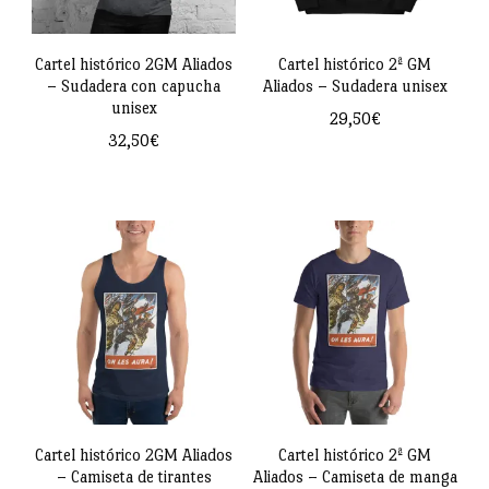
Cartel histórico 2GM Aliados
Cartel histórico 2ª GM
– Sudadera con capucha
Aliados – Sudadera unisex
unisex
29,50
€
32,50
€
Este
Este
producto
producto
tiene
tiene
múltiples
múltiples
variantes.
variantes.
Las
Las
opciones
opciones
se
se
pueden
pueden
Cartel histórico 2GM Aliados
Cartel histórico 2ª GM
elegir
– Camiseta de tirantes
Aliados – Camiseta de manga
elegir