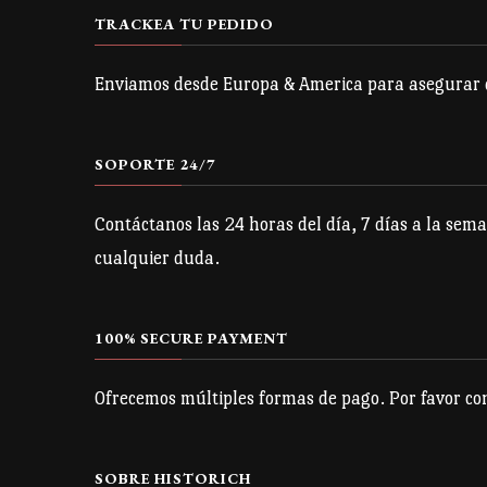
se
TRACKEA TU PEDIDO
pueden
Enviamos desde Europa & America para asegurar qu
elegir
en
la
SOPORTE 24/7
página
Contáctanos las 24 horas del día, 7 días a la sema
de
cualquier duda.
producto
100% SECURE PAYMENT
Ofrecemos múltiples formas de pago. Por favor con
SOBRE HISTORICH