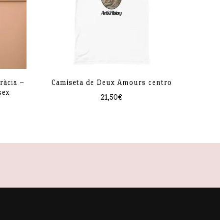
ràcia –
Camiseta de Deux Amours centro
sex
21,50
€
Este
producto
tiene
múltiples
variantes.
Las
opciones