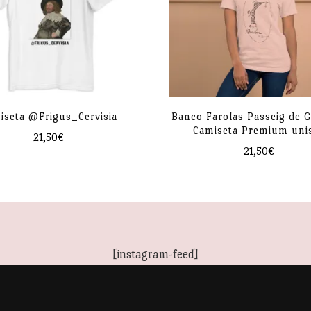
eather contiene poliéster)
os, 1% poliéster
iseta @Frigus_Cervisia
Banco Farolas Passeig de G
Camiseta Premium uni
21,50
€
21,50
€
Este
Este
producto
producto
tiene
tiene
múltiples
múltiples
variantes.
[instagram-feed]
variantes.
Las
Las
opciones
opciones