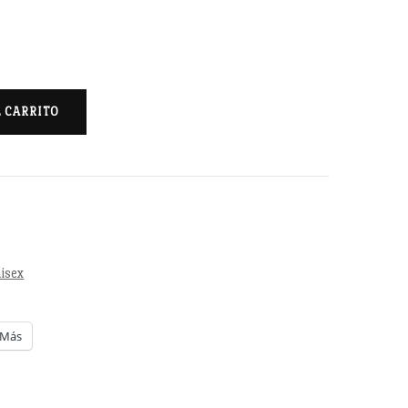
L CARRITO
isex
Más