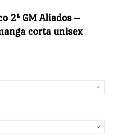
ico 2ª GM Aliados –
manga corta unisex