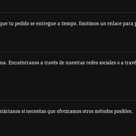
se
se
pueden
pueden
elegir
e tu pedido se entregue a tiempo. Emitimos un enlace para po
elegir
en
en
la
la
página
página
de
na. Encuéntranos a través de nuestras redes sociales o a travé
de
producto
producto
táctanos si necesitas que ofrezcamos otros métodos posibles.