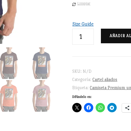
Limpiar
Size Guide
Cartel
AÑADIR A
histórico
2ª
GM
Aliados
SKU:
N/D
-
Categoría:
Cartel aliados
Camiseta
Etiqueta:
Camiseta Premium un
de
Difúndelo en:
manga
corta
unisex