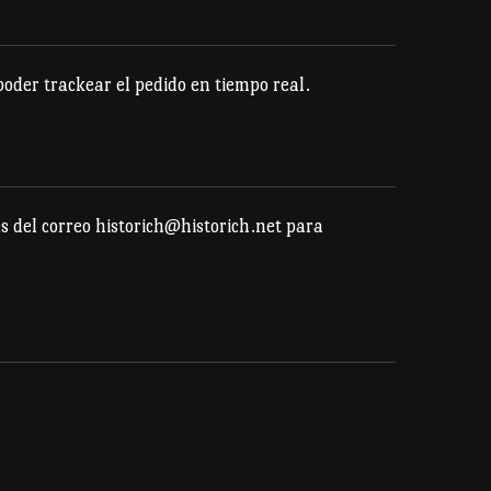
se
pueden
elegir
der trackear el pedido en tiempo real.
en
la
página
de
s del correo historich@historich.net para
producto