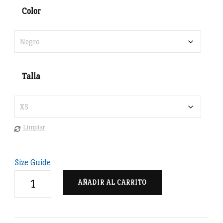
Color
Talla
Limpiar
Size Guide
Camiseta
AÑADIR AL CARRITO
Farola
Modernista