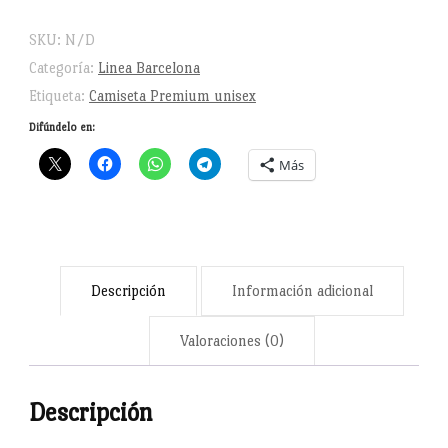
y
escudo
SKU:
N/D
de
Categoría:
Linea Barcelona
Barcelona
Etiqueta:
Camiseta Premium unisex
en
Difúndelo en:
corazón
Más
cantidad
Descripción
Información adicional
Valoraciones (0)
Descripción