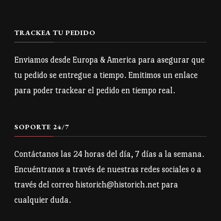
opciones
Las
se
opciones
TRACKEA TU PEDIDO
pueden
se
elegir
pueden
Enviamos desde Europa & America para asegurar que
en
elegir
tu pedido se entregue a tiempo. Emitimos un enlace
la
en
para poder trackear el pedido en tiempo real.
página
la
de
página
SOPORTE 24/7
producto
de
producto
Contáctanos las 24 horas del día, 7 días a la semana.
Encuéntranos a través de nuestras redes sociales o a
través del correo historich@historich.net para
cualquier duda.