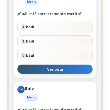
Medio
¿Cuál está correctamente escrita?
baúl
A
baul
B
bául
C
Ver pista
Raíz
14
Medio
¿Cuál está correctamente escrita?