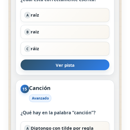
raíz
A
raiz
B
ráiz
C
Ver pista
Canción
15
Avanzado
¿Qué hay en la palabra “canción”?
Diptongo con tilde por regla
A