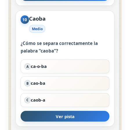
Caoba
10
Medio
¿Cómo se separa correctamente la
palabra “caoba”?
ca-o-ba
A
cao-ba
B
caob-a
C
Ver pista