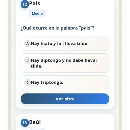
País
12
Medio
¿Qué ocurre en la palabra “país”?
Hay hiato y la í lleva tilde.
A
Hay diptongo y no debe llevar
B
tilde.
Hay triptongo.
C
Ver pista
Baúl
13