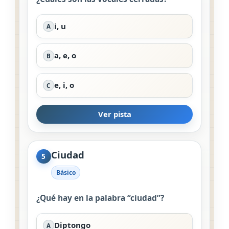
i, u
A
a, e, o
B
e, i, o
C
Ver pista
Ciudad
5
Básico
¿Qué hay en la palabra “ciudad”?
Diptongo
A