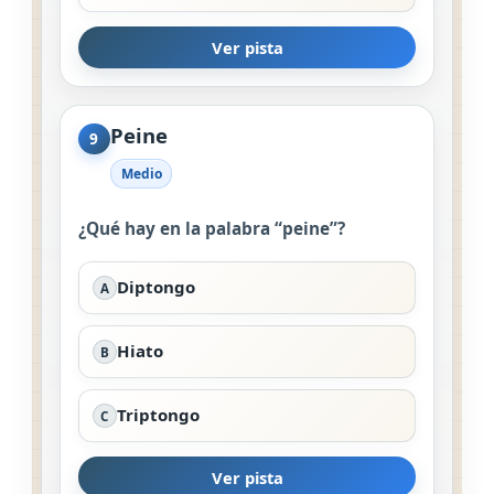
Ver pista
Peine
9
Medio
¿Qué hay en la palabra “peine”?
Diptongo
A
Hiato
B
Triptongo
C
Ver pista