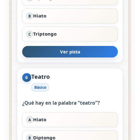
Hiato
B
Triptongo
C
Ver pista
Teatro
6
Básico
¿Qué hay en la palabra “teatro”?
Hiato
A
Diptongo
B