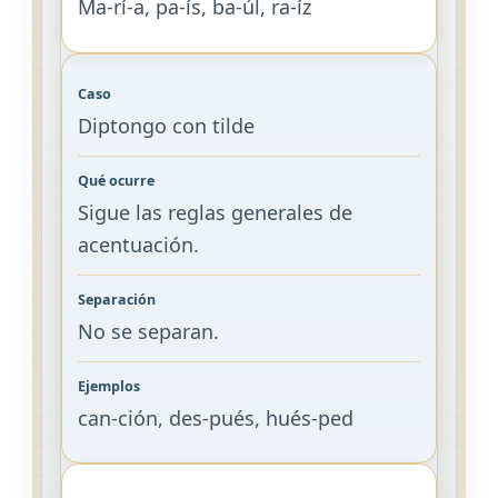
Ma-rí-a, pa-ís, ba-úl, ra-íz
Diptongo con tilde
Sigue las reglas generales de
acentuación.
No se separan.
can-ción, des-pués, hués-ped