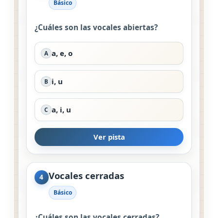
Básico
¿Cuáles son las vocales abiertas?
a, e, o
A
i, u
B
a, i, u
C
Ver pista
Vocales cerradas
4
Básico
¿Cuáles son las vocales cerradas?