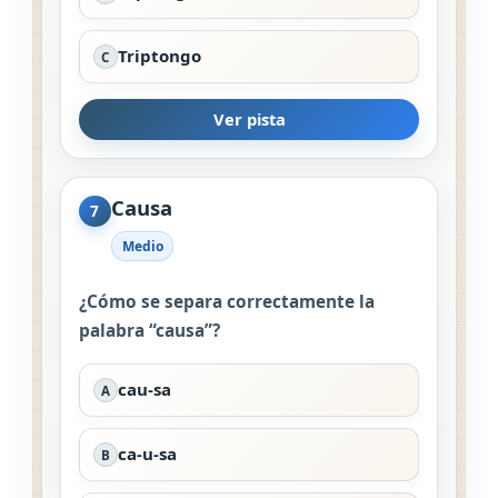
Triptongo
C
Ver pista
Causa
7
Medio
¿Cómo se separa correctamente la
palabra “causa”?
cau-sa
A
ca-u-sa
B