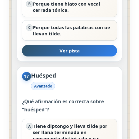
Porque tiene hiato con vocal
B
cerrada tónica.
Porque todas las palabras con ue
C
llevan tilde.
Ver pista
Huésped
17
Avanzado
¿Qué afirmación es correcta sobre
“huésped”?
Tiene diptongo y lleva tilde por
A
ser llana terminada en
consonante distinta de n o s.