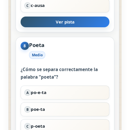
c-ausa
C
Ver pista
Poeta
8
Medio
¿Cómo se separa correctamente la
palabra “poeta”?
po-e-ta
A
poe-ta
B
p-oeta
C