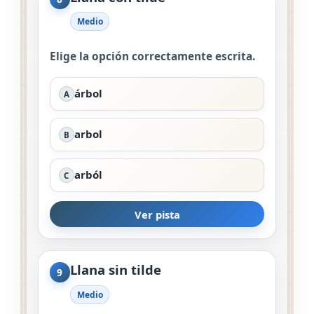
Medio
Elige la opción correctamente escrita.
árbol
A
arbol
B
arból
C
Ver pista
Llana sin tilde
9
Medio