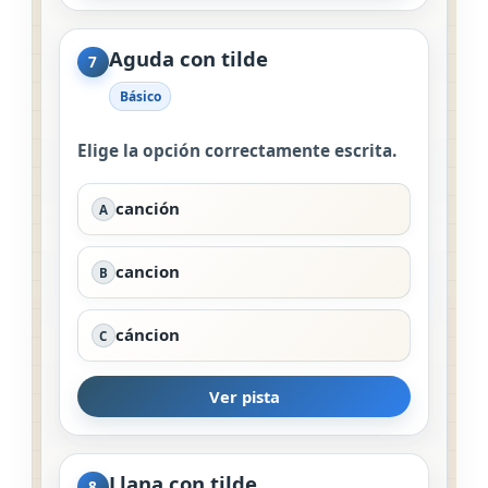
Aguda con tilde
7
Básico
Elige la opción correctamente escrita.
canción
A
cancion
B
cáncion
C
Ver pista
Llana con tilde
8