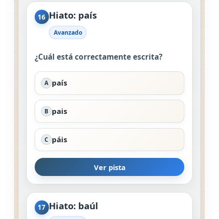
Hiato: país
16
Avanzado
¿Cuál está correctamente escrita?
país
A
pais
B
páis
C
Ver pista
Hiato: baúl
17