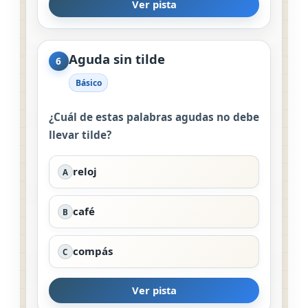
Ver pista
Aguda sin tilde
6
Básico
¿Cuál de estas palabras agudas no debe
llevar tilde?
reloj
A
café
B
compás
C
Ver pista