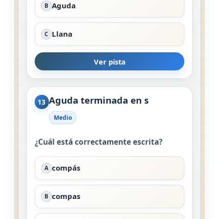
Aguda
B
Llana
C
Ver pista
Aguda terminada en s
13
Medio
¿Cuál está correctamente escrita?
compás
A
compas
B