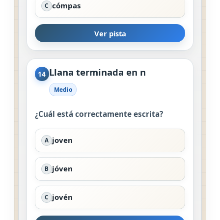
cómpas
C
Ver pista
Llana terminada en n
14
Medio
¿Cuál está correctamente escrita?
joven
A
jóven
B
jovén
C