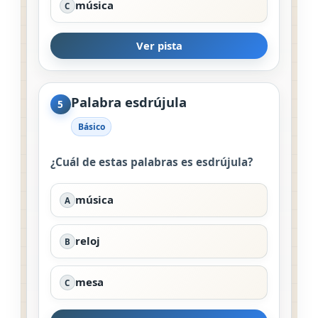
música
C
Ver pista
Palabra esdrújula
5
Básico
¿Cuál de estas palabras es esdrújula?
música
A
reloj
B
mesa
C