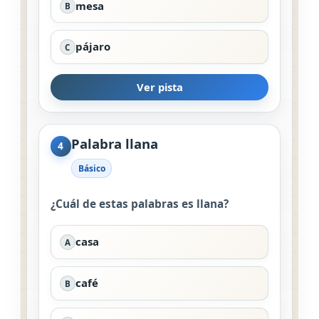
mesa
B
pájaro
C
Ver pista
Palabra llana
4
Básico
¿Cuál de estas palabras es llana?
casa
A
café
B