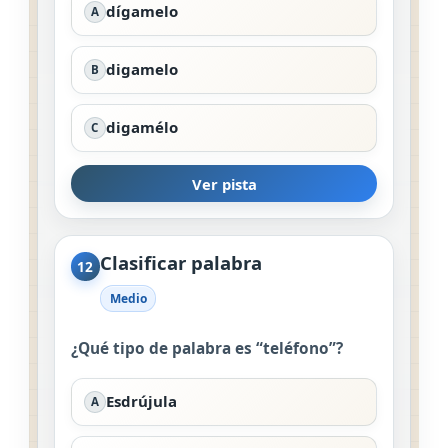
dígamelo
A
digamelo
B
digamélo
C
Ver pista
Clasificar palabra
12
Medio
¿Qué tipo de palabra es “teléfono”?
Esdrújula
A