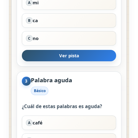
mi
A
ca
B
no
C
Ver pista
Palabra aguda
3
Básico
¿Cuál de estas palabras es aguda?
café
A