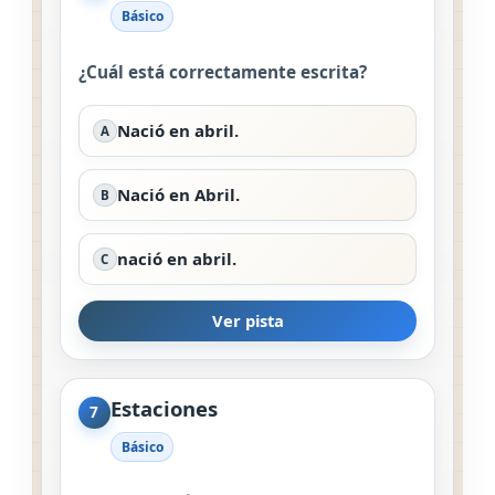
Básico
¿Cuál está correctamente escrita?
Nació en abril.
A
Nació en Abril.
B
nació en abril.
C
Ver pista
Estaciones
7
Básico