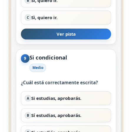
Si, quiero ir.
B
Sì, quiero ir.
C
Ver pista
Si condicional
9
Medio
¿Cuál está correctamente escrita?
Si estudias, aprobarás.
A
Sí estudias, aprobarás.
B