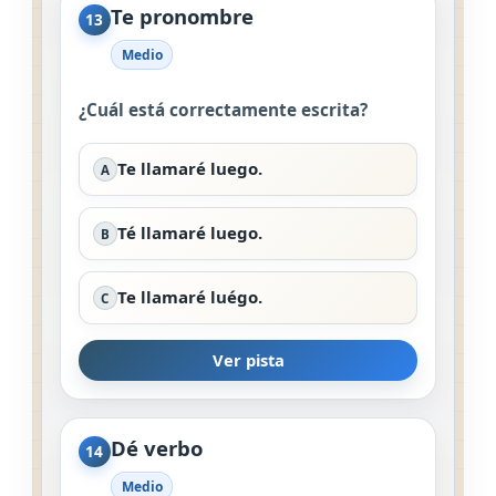
Te pronombre
13
Medio
¿Cuál está correctamente escrita?
Te llamaré luego.
A
Té llamaré luego.
B
Te llamaré luégo.
C
Ver pista
Dé verbo
14
Medio