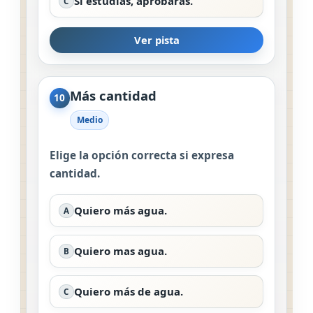
Si estudiás, aprobarás.
C
Ver pista
Más cantidad
10
Medio
Elige la opción correcta si expresa
cantidad.
Quiero más agua.
A
Quiero mas agua.
B
Quiero más de agua.
C