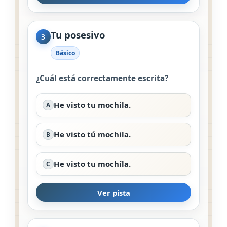
Tu posesivo
3
Básico
¿Cuál está correctamente escrita?
He visto tu mochila.
A
He visto tú mochila.
B
He visto tu mochíla.
C
Ver pista