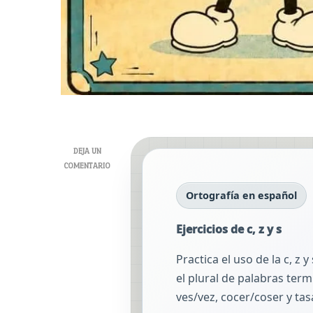
DEJA UN
EN
COMENTARIO
EJERCICIOS
Ortografía en español
DE
C,
Z
Ejercicios de c, z y s
Y
S
Practica el uso de la c, z y
el plural de palabras ter
ves/vez, cocer/coser y tas