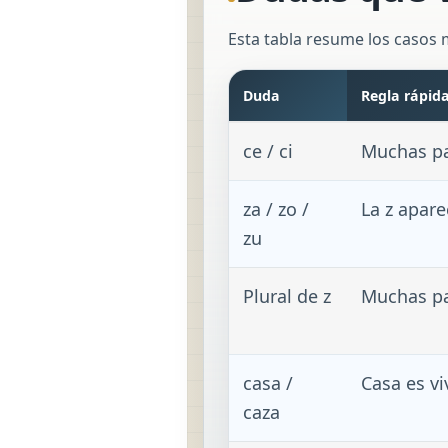
Esta tabla resume los casos m
Duda
Regla rápid
ce / ci
Muchas pal
za / zo /
La z apare
zu
Plural de z
Muchas pa
casa /
Casa es vi
caza