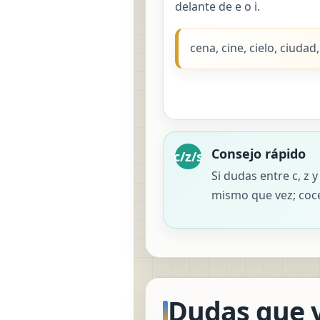
delante de e o i.
cena, cine, cielo, ciudad
Consejo rápido
c/z/s
Si dudas entre c, z 
mismo que vez; coce
Dudas que v