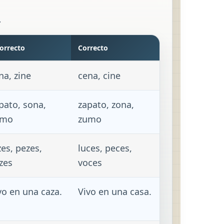
.
orrecto
Correcto
na, zine
cena, cine
pato, sona,
zapato, zona,
umo
zumo
zes, pezes,
luces, peces,
zes
voces
vo en una caza.
Vivo en una casa.