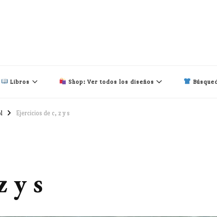
Libros
Shop: Ver todos los diseños
Búsqued
l
Ejercicios de c, z y s
z y s