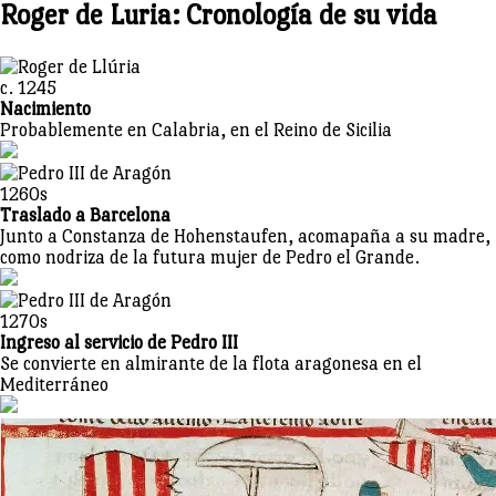
que
Roger de Luria: Cronología de su vida
Roger
de
Luria
c. 1245
ha
Nacimiento
sido
Probablemente en Calabria, en el Reino de Sicilia
el
más
astuto
1260s
almirante
Traslado a Barcelona
del
Junto a Constanza de Hohenstaufen, acomapaña a su madre,
Mediterraneo?
como nodriza de la futura mujer de Pedro el Grande.
1270s
Ingreso al servicio de Pedro III
Se convierte en almirante de la flota aragonesa en el
Mediterráneo