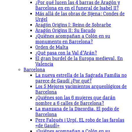
¿Por qué lucen las 4 barras de Aragón y
Barcelona en en el funeral de Isabel II?
Más allá de las obras de Sijena: Condes de
Urgel
Aragón Origins I: Reino de Sobrarbe
Aragón Origins II: Su Escudo
¿Quiénes acompañan a Colón en su
monumento en Barcelona?
Orden de Malta
¿Qué pasa con la Val d’Arán?
El gran burdel de la Europa medieval. En
Valencia
Barcelona
La nueva estrella de la Sagrada Familia no
parece de Gaudí ¿Por qué?
Los 5 Mejores yacimientos arqueológicos de
Barcelona
¿Quiénes son las 6 mujeres que darán
nombre a 6 calles de Barcelona?
La manzana de la Discordia. El podio de
Barcelona
Pere Falqués i Urpí. EL robo de las farolas
«de Gaudí»
¿Quiénes acompañan a Colón en su