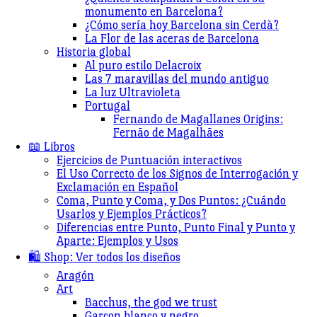
monumento en Barcelona?
¿Cómo sería hoy Barcelona sin Cerdà?
La Flor de las aceras de Barcelona
Historia global
Al puro estilo Delacroix
Las 7 maravillas del mundo antiguo
La luz Ultravioleta
Portugal
Fernando de Magallanes Origins:
Fernão de Magalhães
📖 Libros
Ejercicios de Puntuación interactivos
El Uso Correcto de los Signos de Interrogación y
Exclamación en Español
Coma, Punto y Coma, y Dos Puntos: ¿Cuándo
Usarlos y Ejemplos Prácticos?
Diferencias entre Punto, Punto Final y Punto y
Aparte: Ejemplos y Usos
🛍️ Shop: Ver todos los diseños
Aragón
Art
Bacchus, the god we trust
Garçon blanco y negro