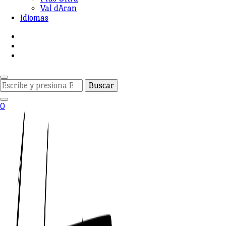
Val dAran
Idiomas
¿Buscas
algo?
0