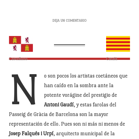
EN
DEJA UN COMENTARIO
PERE
FALQUÉS
I
URPÍ.
EL
Castellano
Català
ROBO
DE
N
LAS
o son pocos los artistas coetáneos que
FAROLAS
han caído en la sombra ante la
«DE
GAUDÍ»
potente vorágine del prestigio de
Antoni Gaudí
, y estas farolas del
Passeig de Gràcia de Barcelona son la mayor
representación de ello. Pues son ni más ni menos de
Josep Falqués i Urpí
, arquitecto municipal de la