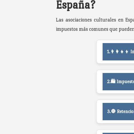
España?
Las asociaciones culturales en Esp
impuestos más comunes que pueden af
1.👨‍👩‍👧‍👦
2.🛍️ Impuest
3.🛑 Retencio