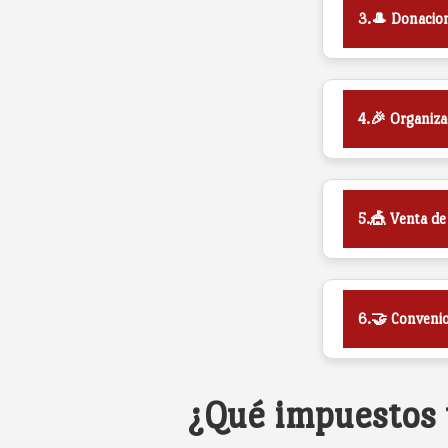
3.🎩 Donacion
4.🎉 Organiza
5.🎪 Venta de
6.🤝 Convenio
¿Qué impuestos t