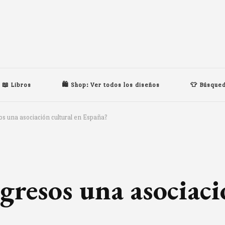
📖 Libros
🛍️ Shop: Ver todos los diseños
👕 Búsqued
os una asociación cultural en España?
gresos una asociaci