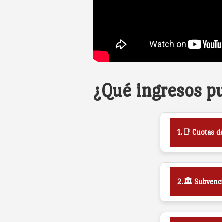
¿Qué ingresos p
1.📑 Cuotas d
2.🏛️ Subvenc