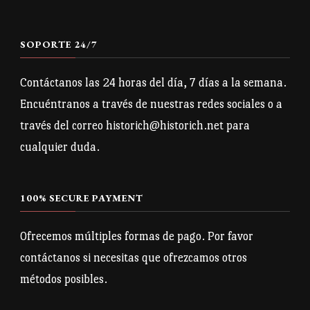
la
página
página
de
SOPORTE 24/7
de
producto
producto
Contáctanos las 24 horas del día, 7 días a la semana.
Encuéntranos a través de nuestras redes sociales o a
través del correo historich@historich.net para
cualquier duda.
100% SECURE PAYMENT
Ofrecemos múltiples formas de pago. Por favor
contáctanos si necesitas que ofrezcamos otros
métodos posibles.