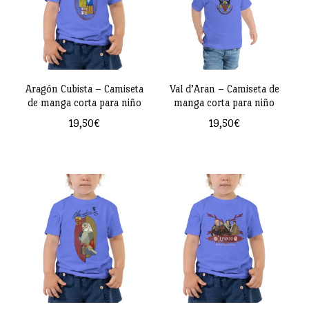
Aragón Cubista – Camiseta
Val d’Aran – Camiseta de
de manga corta para niño
manga corta para niño
19,50
€
19,50
€
Este
Este
producto
producto
tiene
tiene
múltiples
múltiples
variantes.
variantes.
Las
Las
opciones
opciones
se
se