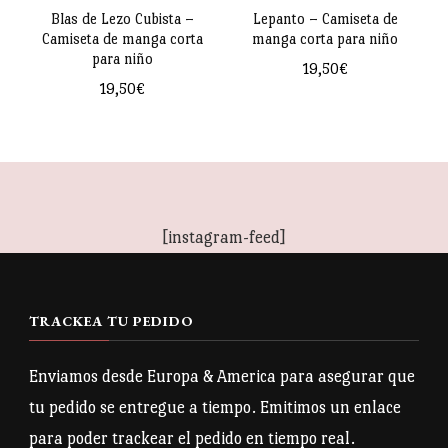
pueden
pueden
Blas de Lezo Cubista –
Lepanto – Camiseta de
Camiseta de manga corta
manga corta para niño
elegir
elegir
para niño
19,50
€
en
en
19,50
€
Este
la
la
Este
producto
página
página
producto
tiene
de
de
tiene
múltiples
producto
producto
múltiples
variantes.
[instagram-feed]
variantes.
Las
Las
opciones
opciones
se
TRACKEA TU PEDIDO
se
pueden
pueden
Enviamos desde Europa & America para asegurar que
elegir
elegir
tu pedido se entregue a tiempo. Emitimos un enlace
en
en
para poder trackear el pedido en tiempo real.
la