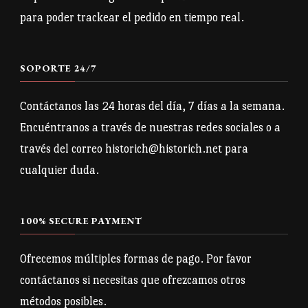
en
en
para poder trackear el pedido en tiempo real.
la
la
página
página
SOPORTE 24/7
de
de
producto
producto
Contáctanos las 24 horas del día, 7 días a la semana.
Encuéntranos a través de nuestras redes sociales o a
través del correo historich@historich.net para
cualquier duda.
100% SECURE PAYMENT
Ofrecemos múltiples formas de pago. Por favor
contáctanos si necesitas que ofrezcamos otros
métodos posibles.