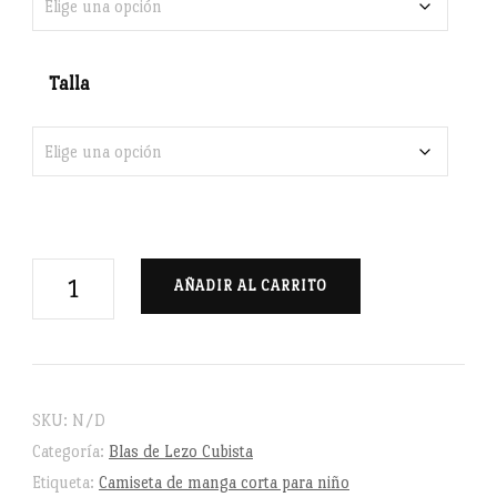
Talla
Blas
AÑADIR AL CARRITO
de
Lezo
Cubista
-
SKU:
N/D
Camiseta
Categoría:
Blas de Lezo Cubista
de
Etiqueta:
Camiseta de manga corta para niño