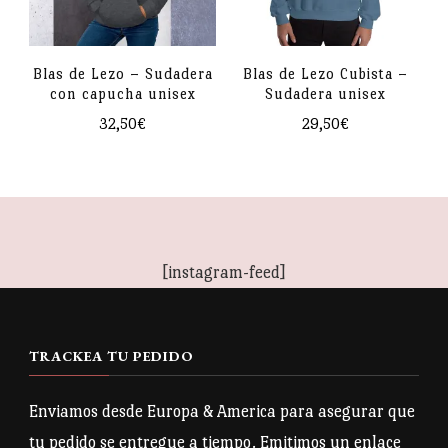
opciones
se
pueden
Blas de Lezo – Sudadera
Blas de Lezo Cubista –
con capucha unisex
Sudadera unisex
elegir
32,50
€
29,50
€
en
Este
Este
la
producto
producto
página
tiene
tiene
de
múltiples
múltiples
producto
[instagram-feed]
variantes.
variantes.
Las
Las
opciones
opciones
TRACKEA TU PEDIDO
se
se
pueden
pueden
Enviamos desde Europa & America para asegurar que
elegir
elegir
tu pedido se entregue a tiempo. Emitimos un enlace