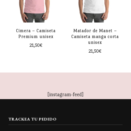
Las
se
opciones
pueden
se
elegir
pueden
Cimera – Camiseta
Matador de Manet –
en
Premium unisex
Camiseta manga corta
elegir
la
unisex
21,50
€
en
página
21,50
€
Este
la
de
Este
producto
página
producto
producto
tiene
de
tiene
múltiples
producto
múltiples
variantes.
[instagram-feed]
variantes.
Las
Las
opciones
opciones
se
TRACKEA TU PEDIDO
se
pueden