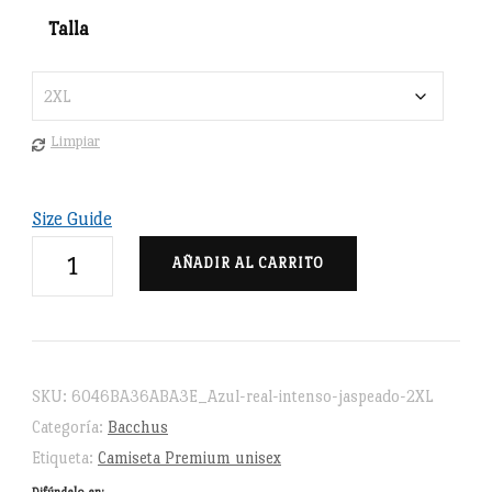
Talla
Limpiar
Size Guide
Baco,
AÑADIR AL CARRITO
in
god
we
trust
SKU:
6046BA36ABA3E_Azul-real-intenso-jaspeado-2XL
-
Categoría:
Bacchus
Camiseta
Etiqueta:
Camiseta Premium unisex
Premium