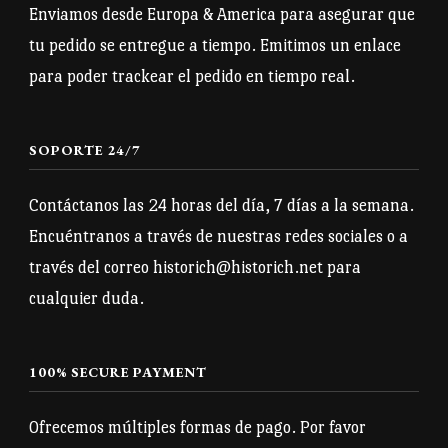
pueden
Enviamos desde Europa & America para asegurar que
elegir
elegir
tu pedido se entregue a tiempo. Emitimos un enlace
en
en
para poder trackear el pedido en tiempo real.
la
la
página
página
de
SOPORTE 24/7
de
producto
producto
Contáctanos las 24 horas del día, 7 días a la semana.
Encuéntranos a través de nuestras redes sociales o a
través del correo historich@historich.net para
cualquier duda.
100% SECURE PAYMENT
Ofrecemos múltiples formas de pago. Por favor