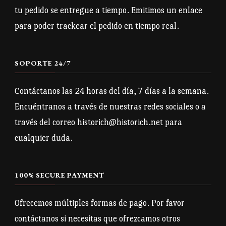
elegir
elegir
tu pedido se entregue a tiempo. Emitimos un enlace
en
en
para poder trackear el pedido en tiempo real.
la
la
página
página
SOPORTE 24/7
de
de
producto
producto
Contáctanos las 24 horas del día, 7 días a la semana.
Encuéntranos a través de nuestras redes sociales o a
través del correo historich@historich.net para
cualquier duda.
100% SECURE PAYMENT
Ofrecemos múltiples formas de pago. Por favor
contáctanos si necesitas que ofrezcamos otros