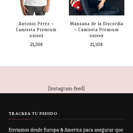
opciones
se
se
pueden
pueden
Antonio Pérez –
Mansana de la Discordia
elegir
Camiseta El Greco firmada
Camiseta Premium
– Camiseta Premium
elegir
en
unisex
unisex
en
la
21,50
€
21,50
€
la
página
Este
Este
página
de
producto
producto
de
producto
tiene
tiene
producto
múltiples
múltiples
[instagram-feed]
variantes.
variantes.
Las
Las
opciones
opciones
TRACKEA TU PEDIDO
se
se
pueden
pueden
Enviamos desde Europa & America para asegurar que