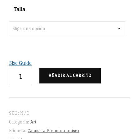
Talla
Size Guide
Cabeza
AÑADIR AL CARRITO
de
Oveja
-
Camiseta
SKU:
N/D
Premium
Categoría:
Art
unisex
Etiqueta:
Camiseta Premium unisex