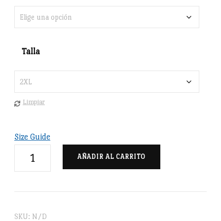
Talla
Limpiar
Size Guide
Retrato
AÑADIR AL CARRITO
escuela
francesa
-
Camiseta
SKU:
N/D