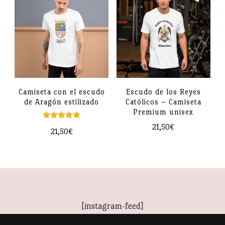
variantes.
múltiples
Las
variantes.
opciones
Las
se
opciones
pueden
se
elegir
pueden
Camiseta con el escudo
Escudo de los Reyes
en
de Aragón estilizado
Católicos – Camiseta
elegir
la
Premium unisex
en
página
Valorado
21,50
€
21,50
€
con
la
5.00
de
Este
de 5
Este
página
producto
producto
producto
de
tiene
tiene
producto
múltiples
múltiples
[instagram-feed]
variantes.
variantes.
Las