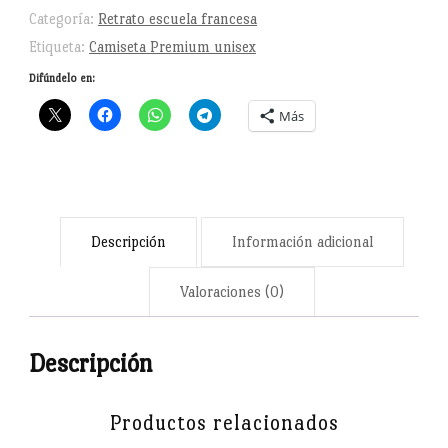
Premium
Categoría:
Retrato escuela francesa
unisex
Etiqueta:
Camiseta Premium unisex
cantidad
Difúndelo en:
Más
Descripción
Información adicional
Valoraciones (0)
Descripción
Productos relacionados
Camiseta basada en un retrato hecho por el francés Steinler.