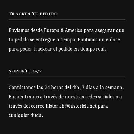
Las
opciones
opciones
TRACKEA TU PEDIDO
se
se
pueden
pueden
Enviamos desde Europa & America para asegurar que
elegir
elegir
tu pedido se entregue a tiempo. Emitimos un enlace
en
en
para poder trackear el pedido en tiempo real.
la
la
página
página
SOPORTE 24/7
de
de
producto
producto
Contáctanos las 24 horas del día, 7 días a la semana.
Encuéntranos a través de nuestras redes sociales o a
través del correo historich@historich.net para
cualquier duda.