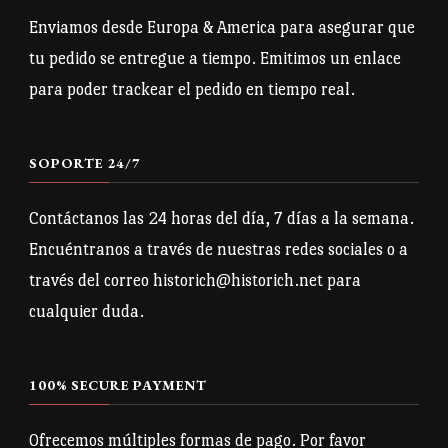
pueden
Enviamos desde Europa & America para asegurar que
elegir
tu pedido se entregue a tiempo. Emitimos un enlace
en
para poder trackear el pedido en tiempo real.
la
página
SOPORTE 24/7
de
producto
Contáctanos las 24 horas del día, 7 días a la semana.
Encuéntranos a través de nuestras redes sociales o a
través del correo historich@historich.net para
cualquier duda.
100% SECURE PAYMENT
Ofrecemos múltiples formas de pago. Por favor