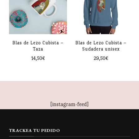
procedentes de China y la UE
variantes.
Las
Las
opciones
opciones
se
se
pueden
pueden
Blas de Lezo Cubista –
Blas de Lezo Cubista –
elegir
Taza
Sudadera unisex
elegir
en
14,50
€
29,50
€
en
la
Este
la
página
producto
página
de
tiene
de
producto
múltiples
producto
[instagram-feed]
variantes.
Las
opciones
TRACKEA TU PEDIDO
se