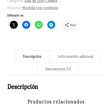
Categoría:
Blas de Lezo Cubista
cordones
Etiqueta:
Mochila con cordones
cantidad
Difúndelo en:
Más
Descripción
Información adicional
Valoraciones (0)
Descripción
Productos relacionados
Blas de Lezo no necesita presentación, sus gestas en batalla
y sus particular pérdida del brazo, pierna y ojo, hacen de