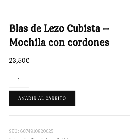
Blas de Lezo Cubista –
Mochila con cordones
23,50
€
Blas
de
Lezo
AÑADIR AL CARRITO
Cubista
-
Mochila
SKU:
6074910820C25
con