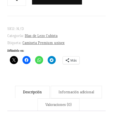
de
Lezo
Cubista
-
SKU:
N/D
Camiseta
Categoría:
Blas de Lezo Cubista
de
Etiqueta:
Camiseta Premium unisex
manga
Difúndelo en:
corta
Más
unisex
cantidad
Descripción
Información adicional
Valoraciones (0)