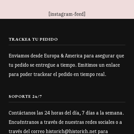
producto
múltiples
múltiples
[instagram-feed]
variantes.
variantes.
Las
Las
opciones
opciones
TRACKEA TU PEDIDO
se
se
pueden
pueden
Enviamos desde Europa & America para asegurar que
elegir
elegir
tu pedido se entregue a tiempo. Emitimos un enlace
en
en
para poder trackear el pedido en tiempo real.
la
la
página
página
SOPORTE 24/7
de
de
producto
producto
Contáctanos las 24 horas del día, 7 días a la semana.
Encuéntranos a través de nuestras redes sociales o a
través del correo historich@historich.net para