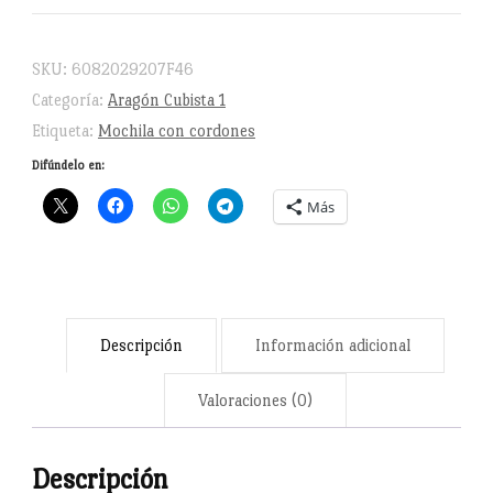
Mochila
con
SKU:
6082029207F46
cordones
Categoría:
Aragón Cubista 1
cantidad
Etiqueta:
Mochila con cordones
Difúndelo en:
Más
Descripción
Información adicional
Valoraciones (0)
Descripción