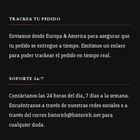
opciones
se
TRACKEA TU PEDIDO
pueden
Enviamos desde Europa & America para asegurar que
elegir
tu pedido se entregue a tiempo. Emitimos un enlace
en
para poder trackear el pedido en tiempo real.
la
página
de
SOPORTE 24/7
producto
Contáctanos las 24 horas del día, 7 días a la semana.
Encuéntranos a través de nuestras redes sociales o a
través del correo historich@historich.net para
cualquier duda.