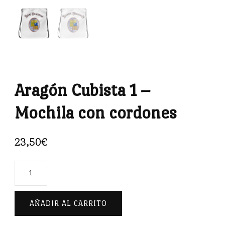
Aragón Cubista 1 –
Mochila con cordones
23,50
€
Aragón
Cubista
1
AÑADIR AL CARRITO
-