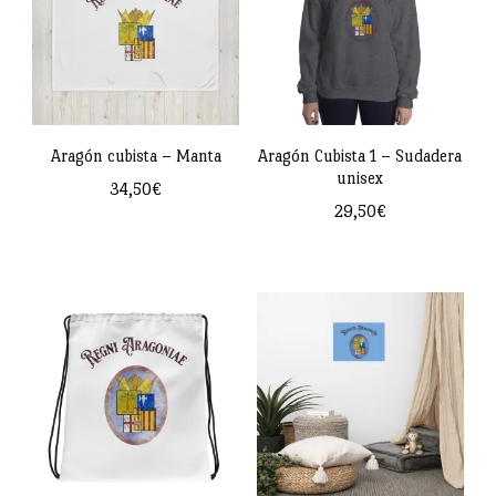
Aragón cubista – Manta
Aragón Cubista 1 – Sudadera
unisex
34,50
€
29,50
€
Este
producto
tiene
múltiples
variantes.
Las
opciones
se