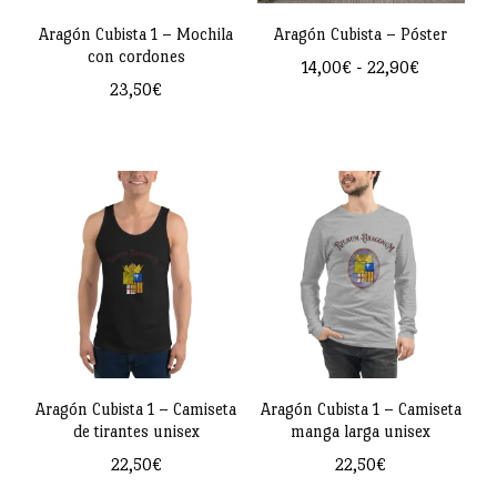
pueden
Aragón Cubista 1 – Mochila
Aragón Cubista – Póster
con cordones
elegir
Rango
14,00
€
-
22,90
€
23,50
€
de
en
Este
precios:
la
producto
desde
página
14,00€
tiene
hasta
de
múltiples
22,90€
producto
variantes.
Las
opciones
se
pueden
Aragón Cubista 1 – Camiseta
Aragón Cubista 1 – Camiseta
elegir
de tirantes unisex
manga larga unisex
en
22,50
€
22,50
€
la