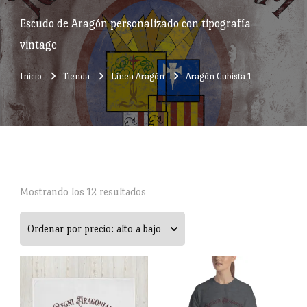
Escudo de Aragón personalizado con tipografía
vintage
Inicio
Tienda
Línea Aragón
Aragón Cubista 1
Ordenado
Mostrando los 12 resultados
por
precio:
alto
a
bajo