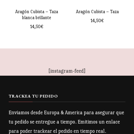
se
pueden
pueden
Aragón Cubista – Taza
Aragón Cubista – Taza
elegir
blanca brillante
elegir
14,50
€
en
14,50
€
en
la
la
página
página
de
de
producto
producto
[instagram-feed]
TRACKEA TU PEDIDO
Enviamos desde Europa & America para asegurar que
tu pedido se entregue a tiempo. Emitimos un enlace
para poder trackear el pedido en tiempo real.