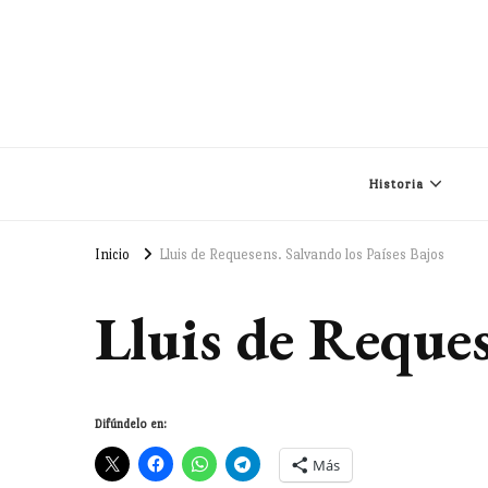
Historia
Inicio
Lluis de Requesens. Salvando los Países Bajos
Lluis de Reques
Difúndelo en:
Más