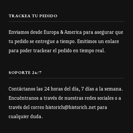
Las
Las
opciones
opciones
TRACKEA TU PEDIDO
se
se
pueden
pueden
Enviamos desde Europa & America para asegurar que
elegir
elegir
tu pedido se entregue a tiempo. Emitimos un enlace
en
en
para poder trackear el pedido en tiempo real.
la
la
página
página
SOPORTE 24/7
de
de
producto
producto
Contáctanos las 24 horas del día, 7 días a la semana.
Encuéntranos a través de nuestras redes sociales o a
través del correo historich@historich.net para
cualquier duda.