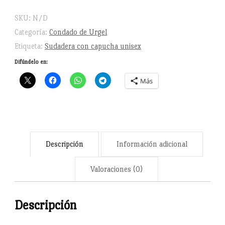
Sudadera
SKU:
N/D
con
Categoría:
Condado de Urgel
capucha
Etiqueta:
Sudadera con capucha unisex
unisex
Difúndelo en:
cantidad
Más
Descripción
Información adicional
Valoraciones (0)
Descripción