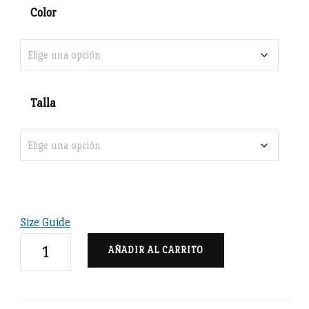
Color
Talla
Size Guide
Condes
AÑADIR AL CARRITO
de
Urgel
-