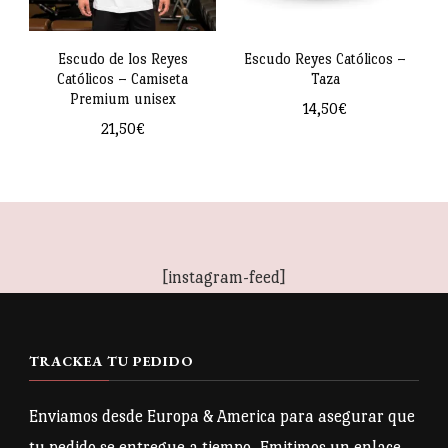
Escudo de los Reyes
Escudo Reyes Católicos –
Católicos – Camiseta
Taza
Premium unisex
14,50
€
21,50
€
Este
producto
tiene
múltiples
[instagram-feed]
variantes.
Las
opciones
TRACKEA TU PEDIDO
se
pueden
Enviamos desde Europa & America para asegurar que
elegir
tu pedido se entregue a tiempo. Emitimos un enlace