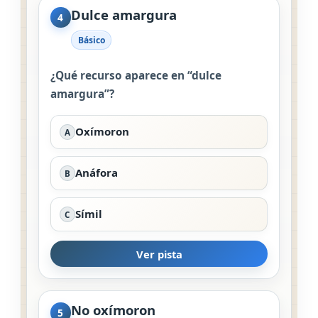
Dulce amargura
4
Básico
¿Qué recurso aparece en “dulce
amargura”?
Oxímoron
A
Anáfora
B
Símil
C
Ver pista
No oxímoron
5