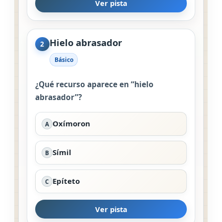
Ver pista
Hielo abrasador
2
Básico
¿Qué recurso aparece en “hielo
abrasador”?
Oxímoron
A
Símil
B
Epíteto
C
Ver pista