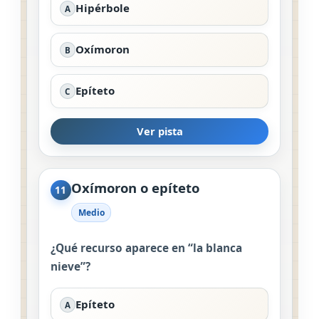
Hipérbole
A
Oxímoron
B
Epíteto
C
Ver pista
Oxímoron o epíteto
11
Medio
¿Qué recurso aparece en “la blanca
nieve”?
Epíteto
A