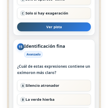
Solo si hay exageración
C
Ver pista
Identificación fina
15
Avanzado
¿Cuál de estas expresiones contiene un
oxímoron más claro?
Silencio atronador
A
La verde hierba
B