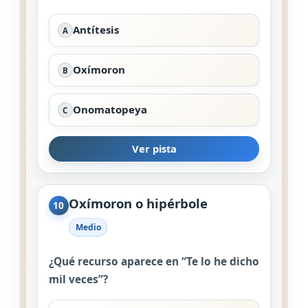
Antítesis
A
Oxímoron
B
Onomatopeya
C
Ver pista
Oxímoron o hipérbole
10
Medio
¿Qué recurso aparece en “Te lo he dicho
mil veces”?