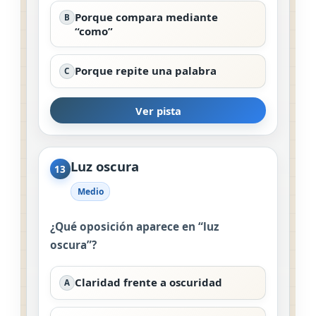
Porque compara mediante
B
“como”
Porque repite una palabra
C
Ver pista
Luz oscura
13
Medio
¿Qué oposición aparece en “luz
oscura”?
Claridad frente a oscuridad
A