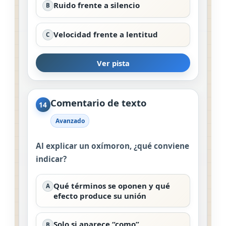
Ruido frente a silencio
B
Velocidad frente a lentitud
C
Ver pista
Comentario de texto
14
Avanzado
Al explicar un oxímoron, ¿qué conviene
indicar?
Qué términos se oponen y qué
A
efecto produce su unión
Solo si aparece “como”
B