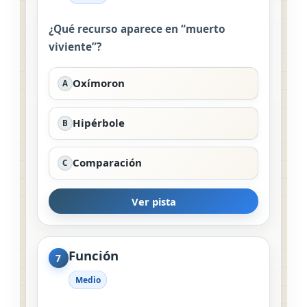
¿Qué recurso aparece en “muerto
viviente”?
Oxímoron
A
Hipérbole
B
Comparación
C
Ver pista
Función
7
Medio