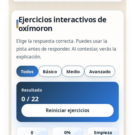
Ejercicios interactivos de
oxímoron
Elige la respuesta correcta. Puedes usar la
pista antes de responder. Al contestar, verás la
explicación.
Todos
Básico
Medio
Avanzado
Resultado
0
/
22
Reiniciar ejercicios
0
0%
Empieza