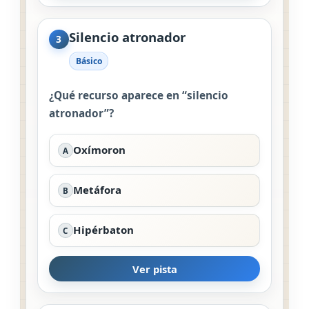
Silencio atronador
3
Básico
¿Qué recurso aparece en “silencio
atronador”?
Oxímoron
A
Metáfora
B
Hipérbaton
C
Ver pista