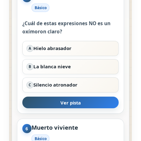
Básico
¿Cuál de estas expresiones NO es un
oxímoron claro?
Hielo abrasador
A
La blanca nieve
B
Silencio atronador
C
Ver pista
Muerto viviente
6
Básico