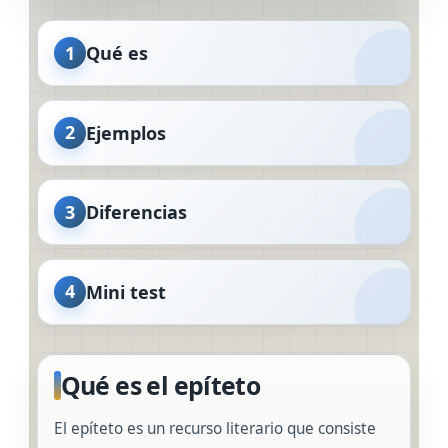
1
Qué es
2
Ejemplos
3
Diferencias
4
Mini test
Qué es el epíteto
El epíteto es un recurso literario que consiste