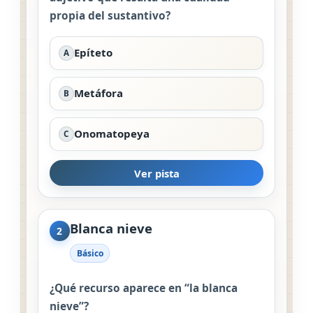
propia del sustantivo?
Epíteto
A
Metáfora
B
Onomatopeya
C
Ver pista
Blanca nieve
2
Básico
¿Qué recurso aparece en “la blanca
nieve”?