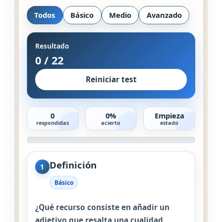
Todos
Básico
Medio
Avanzado
Resultado
0
/
22
Reiniciar test
0
0%
Empieza
respondidas
acierto
estado
Definición
1
Básico
¿Qué recurso consiste en añadir un
adjetivo que resalta una cualidad