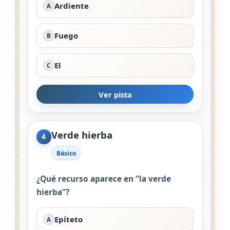
Ardiente
A
Fuego
B
El
C
Ver pista
Verde hierba
4
Básico
¿Qué recurso aparece en “la verde
hierba”?
Epíteto
A