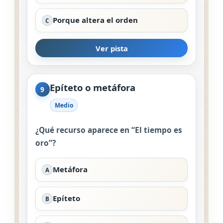
Porque altera el orden
C
Ver pista
Epíteto o metáfora
9
Medio
¿Qué recurso aparece en “El tiempo es
oro”?
Metáfora
A
Epíteto
B