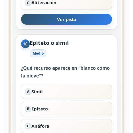
Aliteración
C
Ver pista
Epíteto o símil
10
Medio
¿Qué recurso aparece en “blanco como
la nieve”?
Símil
A
Epíteto
B
Anáfora
C