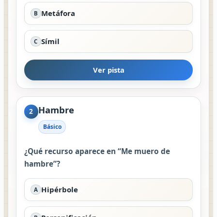
Metáfora
B
Símil
C
Ver pista
Hambre
2
Básico
¿Qué recurso aparece en “Me muero de
hambre”?
Hipérbole
A