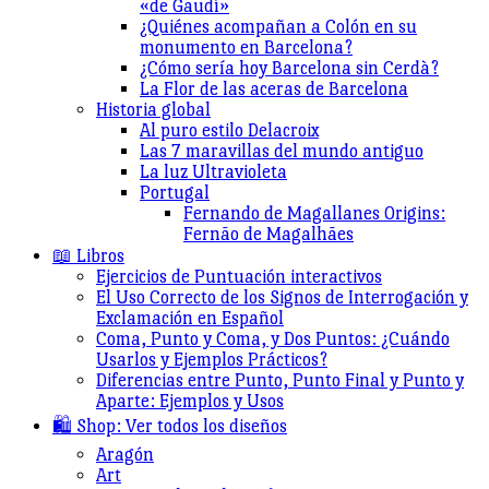
«de Gaudí»
¿Quiénes acompañan a Colón en su
monumento en Barcelona?
¿Cómo sería hoy Barcelona sin Cerdà?
La Flor de las aceras de Barcelona
Historia global
Al puro estilo Delacroix
Las 7 maravillas del mundo antiguo
La luz Ultravioleta
Portugal
Fernando de Magallanes Origins:
Fernão de Magalhães
📖 Libros
Ejercicios de Puntuación interactivos
El Uso Correcto de los Signos de Interrogación y
Exclamación en Español
Coma, Punto y Coma, y Dos Puntos: ¿Cuándo
Usarlos y Ejemplos Prácticos?
Diferencias entre Punto, Punto Final y Punto y
Aparte: Ejemplos y Usos
🛍️ Shop: Ver todos los diseños
Aragón
Art