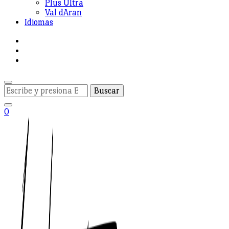
Plus Ultra
Val dAran
Idiomas
¿Buscas
algo?
0