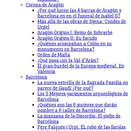
Corona de Aragón
¿Por qué lucen las 4 barras de Aragón y
Barcelona en en el funeral de Isabel II?
Más allá de las obras de Sijena: Condes de
Urgel
Aragón Origins I: Reino de Sobrarbe
Aragón Origins II: Su Escudo
¿Quiénes acompañan a Colón en su
monumento en Barcelona?
Orden de Malta
¿Qué pasa con la Val d’Arán?
El gran burdel de la Europa medieval. En
Valencia
Barcelona
La nueva estrella de la Sagrada Familia no
parece de Gaudí ¿Por qué?
Los 5 Mejores yacimientos arqueológicos de
Barcelona
¿Quiénes son las 6 mujeres que darán
nombre a 6 calles de Barcelona?
La manzana de la Discordia. El podio de
Barcelona
Pere Falqués i Urpí. EL robo de las farolas