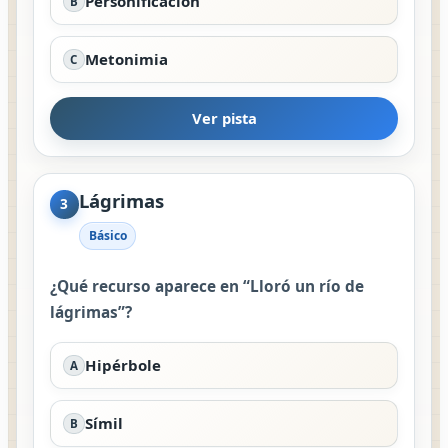
Personificación
B
Metonimia
C
Ver pista
Lágrimas
3
Básico
¿Qué recurso aparece en “Lloró un río de
lágrimas”?
Hipérbole
A
Símil
B