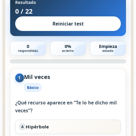
Resultado
0
/
22
Reiniciar test
0
0%
Empieza
respondidas
acierto
estado
Mil veces
1
Básico
¿Qué recurso aparece en “Te lo he dicho mil
veces”?
Hipérbole
A