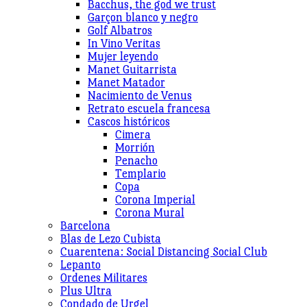
Bacchus, the god we trust
Garçon blanco y negro
Golf Albatros
In Vino Veritas
Mujer leyendo
Manet Guitarrista
Manet Matador
Nacimiento de Venus
Retrato escuela francesa
Cascos históricos
Cimera
Morrión
Penacho
Templario
Copa
Corona Imperial
Corona Mural
Barcelona
Blas de Lezo Cubista
Cuarentena: Social Distancing Social Club
Lepanto
Ordenes Militares
Plus Ultra
Condado de Urgel