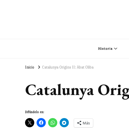
Historia
Inicio
Catalunya Origins II: Abat Oliba
Catalunya Orig
Difúndelo en:
Más