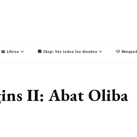
📖 Libros
🛍️ Shop: Ver todos los diseños
👕 Búsqued
ins II: Abat Oliba