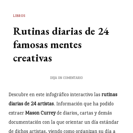
LIBROS
Rutinas diarias de 24
famosas mentes
creativas
EN
DEJA UN COMENTARIO
RUTINAS
DIARIAS
Descubre en este infográfico interactivo las
rutinas
DE
24
diarias de 24 artistas
. Información que ha podido
FAMOSAS
extraer
Mason Currey
de diarios, cartas y demás
MENTES
documentación con la que orientar un día estándar
CREATIVAS
de dichos artistas, viendo como organizan su día a