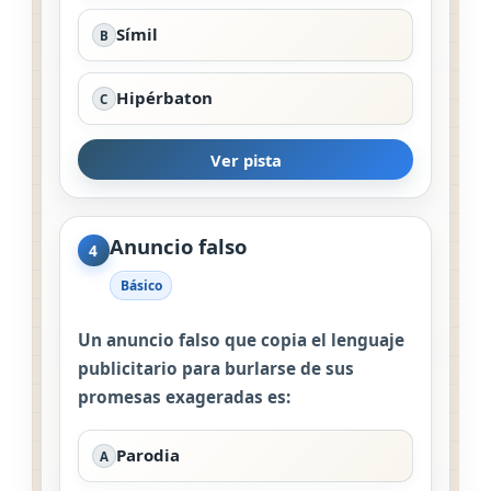
Símil
B
Hipérbaton
C
Ver pista
Anuncio falso
4
Básico
Un anuncio falso que copia el lenguaje
publicitario para burlarse de sus
promesas exageradas es:
Parodia
A