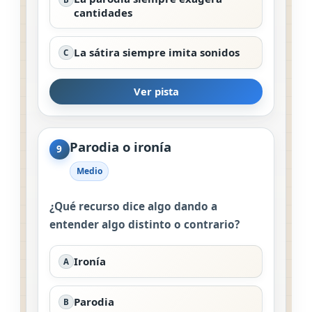
cantidades
La sátira siempre imita sonidos
C
Ver pista
Parodia o ironía
9
Medio
¿Qué recurso dice algo dando a
entender algo distinto o contrario?
Ironía
A
Parodia
B