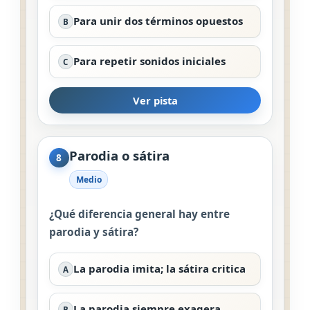
Para unir dos términos opuestos
B
Para repetir sonidos iniciales
C
Ver pista
Parodia o sátira
8
Medio
¿Qué diferencia general hay entre
parodia y sátira?
La parodia imita; la sátira critica
A
La parodia siempre exagera
B