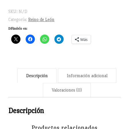
bordado
-
SKU:
N/D
Sudadera
Categoría:
Reino de León
con
Difúndelo en:
capucha
Más
unisex
cantidad
Descripción
Información adicional
Valoraciones (0)
Descripción
Productos relacionados
Honra la grandeza de uno de los reinos fundamentales de la