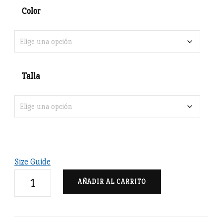
Color
Talla
Size Guide
Reino
AÑADIR AL CARRITO
de
León