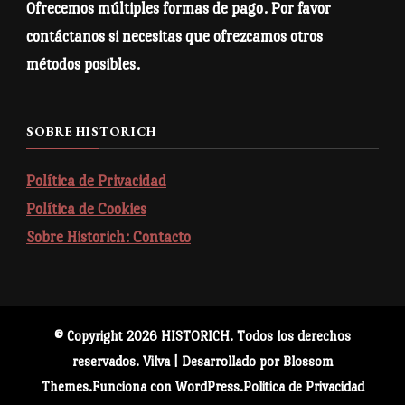
Ofrecemos múltiples formas de pago. Por favor
Age restrictions: Para adultos
contáctanos si necesitas que ofrezcamos otros
EU Warranty: 2 años
métodos posibles.
Other compliance information: Cumple los requisitos de
formaldehído, inflamabilidad, plomo, cadmio y ftalatos.
SOBRE HISTORICH
De conformidad con el Reglamento general de seguridad de
los productos (GPSR),
Historich
garantiza que todos los
Política de Privacidad
productos de consumo ofrecidos sean seguros y cumplan
Política de Cookies
con los estándares de la UE. Para cualquier consulta o
Sobre Historich: Contacto
inquietud relacionada con la seguridad del producto, ponte
en contacto con nosotros en
historich@historich.net
o
escríbenos
Spain.
© Copyright 2026
HISTORICH
. Todos los derechos
reservados.
Vilva | Desarrollado por
Blossom
Themes
.Funciona con
WordPress
.
Politica de Privacidad