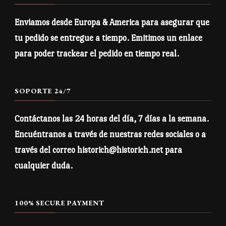
doble pespunte
se
• Producto base procedente de Bangladesh, Nicaragua,
pueden
Enviamos desde Europa & America para asegurar que
Honduras o El Salvador
elegir
tu pedido se entregue a tiempo. Emitimos un enlace
en
Aviso: Debido a las propiedades del tejido, la variante en
para poder trackear el pedido en tiempo real.
la
color blanco puede parecer blanco roto en lugar de blanco
brillante.
página
SOPORTE 24/7
de
• Trazabilidad:
producto
Contáctanos las 24 horas del día, 7 días a la semana.
– Tejido: Honduras, Bangladés
– Teñido: Honduras, Bangladés
Encuéntranos a través de nuestras redes sociales o a
– Fabricación: Nicaragua, Honduras, Bangladés o El
través del correo historich@historich.net para
Salvador
cualquier duda.
• Contiene 0% de poliéster reciclado
• Contiene un 0% de sustancias peligrosas
100% SECURE PAYMENT
• Este artículo libera microfibras de plástico al medio
ambiente durante el lavado