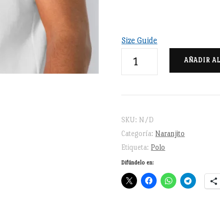
Size Guide
Naranjito
AÑADIR A
bordado
-
Polo
de
SKU:
N/D
piqué
Categoría:
Naranjito
unisex
Etiqueta:
Polo
cantidad
Difúndelo en: