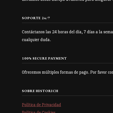
elegir
en
la
SOPORTE 24/7
página
Contáctanos las 24 horas del día, 7 días a la sema
de
cualquier duda.
producto
100% SECURE PAYMENT
Ofrecemos múltiples formas de pago. Por favor con
SOBRE HISTORICH
Política de Privacidad
Política de Cookies