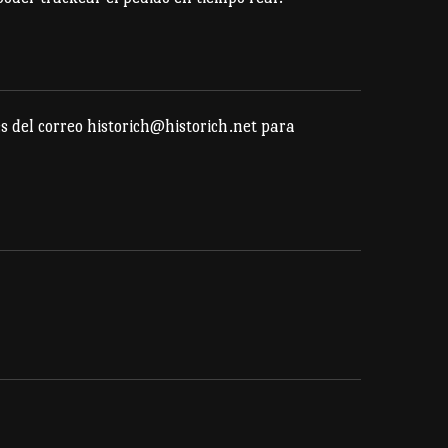
elegir
en
la
página
s del correo historich@historich.net para
de
producto