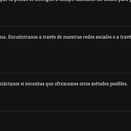
elegir
elegir
en
en
la
la
página
página
na. Encuéntranos a través de nuestras redes sociales o a travé
de
de
producto
producto
táctanos si necesitas que ofrezcamos otros métodos posibles.