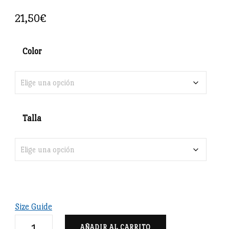
21,50
€
Color
Talla
Size Guide
Condes
AÑADIR AL CARRITO