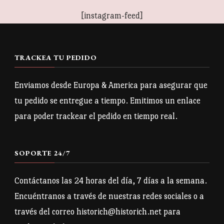
de manga corta y cuello de
múltiples
múltiples
pico unisex
[instagram-feed]
variantes.
variantes.
Las
Las
opciones
opciones
TRACKEA TU PEDIDO
se
se
Camiseta con el escudo de
pueden
pueden
Enviamos desde Europa & America para asegurar que
Aragón estilizado
elegir
elegir
tu pedido se entregue a tiempo. Emitimos un enlace
en
en
para poder trackear el pedido en tiempo real.
la
la
página
página
SOPORTE 24/7
de
de
producto
producto
Contáctanos las 24 horas del día, 7 días a la semana.
Encuéntranos a través de nuestras redes sociales o a
través del correo historich@historich.net para