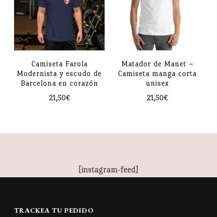
variantes.
Las
Las
opciones
opciones
se
se
pueden
pueden
Camiseta Farola
Matador de Manet –
elegir
Modernista y escudo de
Camiseta manga corta
elegir
en
Barcelona en corazón
unisex
en
la
21,50
€
21,50
€
la
página
Este
Este
página
de
producto
producto
de
producto
tiene
tiene
producto
múltiples
múltiples
[instagram-feed]
variantes.
variantes.
Las
Las
opciones
opciones
TRACKEA TU PEDIDO