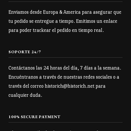
se
se
pueden
pueden
Enviamos desde Europa & America para asegurar que
elegir
elegir
tu pedido se entregue a tiempo. Emitimos un enlace
en
en
para poder trackear el pedido en tiempo real.
la
la
página
página
SOPORTE 24/7
de
de
producto
producto
Contáctanos las 24 horas del día, 7 días a la semana.
Encuéntranos a través de nuestras redes sociales o a
través del correo historich@historich.net para
cualquier duda.
100% SECURE PAYMENT