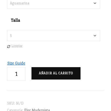
Talla
Limpiar
Size Guide
Flor
AÑADIR AL CARRITO
modernista
-
Camiseta
Premium
SKU:
N/D
unisex
Categoría:
Flor Modernista