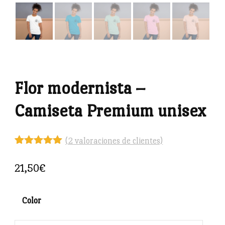
Flor modernista –
Camiseta Premium unisex
(
2
valoraciones de clientes)
Valorado
2
con
5.00
de
21,50
€
5 en base
a
valoraciones
de clientes
Color