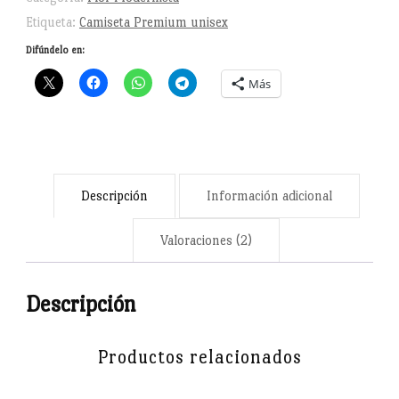
cantidad
Etiqueta:
Camiseta Premium unisex
Difúndelo en:
Más
Descripción
Información adicional
Valoraciones (2)
Descripción
Productos relacionados
Camiseta con la icónica flor modernista de Barcelona