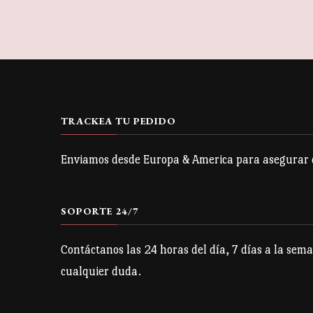
tiene
múltiples
variantes.
Las
opciones
se
TRACKEA TU PEDIDO
pueden
Enviamos desde Europa & America para asegurar qu
elegir
en
la
SOPORTE 24/7
página
Contáctanos las 24 horas del día, 7 días a la sema
de
cualquier duda.
producto