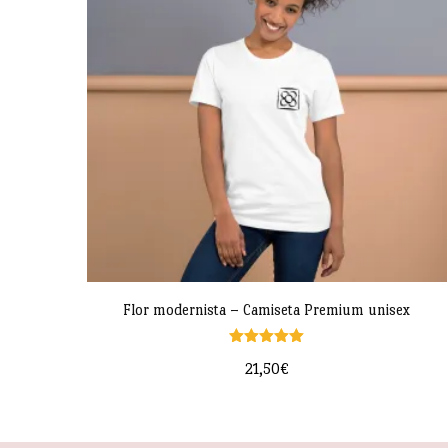
bajo
Flor modernista – Camiseta Premium unisex
Valorado
21,50
€
con
5.00
de 5
Este
producto