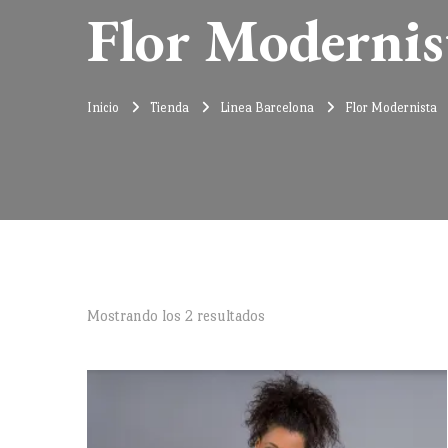
Flor Modernis
Inicio
Tienda
Linea Barcelona
Flor Modernista
Ordenado
Mostrando los 2 resultados
por
precio:
alto
a