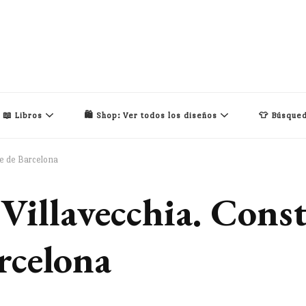
📖 Libros
🛍️ Shop: Ver todos los diseños
👕 Búsqued
le de Barcelona
 Villavecchia. Cons
rcelona