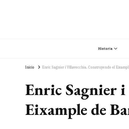
Historia
Inicio
Enric Sagnier i Villavecchia. Construyendo el Eixamp
Enric Sagnier i
Eixample de Ba