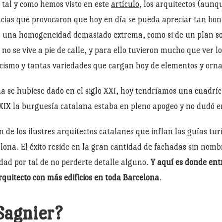
, tal y como hemos visto en este
artículo
, los arquitectos (aunq
cias que provocaron que hoy en día se pueda apreciar tan bonit
una homogeneidad demasiado extrema, como si de un plan sovié
no se vive a pie de calle, y para ello tuvieron mucho que ver lo
icismo y tantas variedades que cargan hoy de elementos y orn
a se hubiese dado en el siglo XXI, hoy tendríamos una cuadrí
o XIX la burguesía catalana estaba en pleno apogeo y no dudó en
 de los ilustres arquitectos catalanes que inflan las guías turí
elona. El éxito reside en la gran cantidad de fachadas sin no
udad por tal de no perderte detalle alguno.
Y aquí es donde ent
arquitecto con más edificios en toda Barcelona
.
Sagnier?