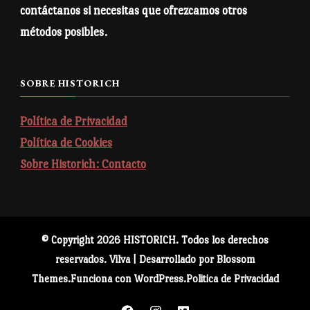
contáctanos si necesitas que ofrezcamos otros
Reino de León bordado –
Reino de León bordado –
métodos posibles.
Camiseta de manga corta
Sudadera con capucha
unisex
SOBRE HISTORICH
Política de Privacidad
Política de Cookies
Reino de León – Polo de
piqué premium
Sobre Historich: Contacto
© Copyright 2026
HISTORICH
. Todos los derechos
reservados.
Vilva | Desarrollado por
Blossom
Themes
.Funciona con
WordPress
.
Politica de Privacidad