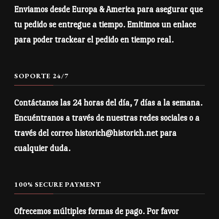
pueden
EU Warranty: 2 años
Enviamos desde Europa & America para asegurar que
elegir
Other compliance information: Cumple los requisitos de
tu pedido se entregue a tiempo. Emitimos un enlace
inflamabilidad, plomo, cadmio, bisfenoles y ftalatos.
en
para poder trackear el pedido en tiempo real.
la
De conformidad con el Reglamento general de seguridad de
página
los productos (GPSR),
Historich
garantiza que todos los
SOPORTE 24/7
de
productos de consumo ofrecidos sean seguros y cumplan
producto
con los estándares de la UE. Para cualquier consulta o
Contáctanos las 24 horas del día, 7 días a la semana.
inquietud relacionada con la seguridad del producto, ponte
Encuéntranos a través de nuestras redes sociales o a
en contacto con nosotros en
historich@historich.net
o
través del correo historich@historich.net para
escríbenos
Spain.
cualquier duda.
Relacionado
100% SECURE PAYMENT
Ofrecemos múltiples formas de pago. Por favor