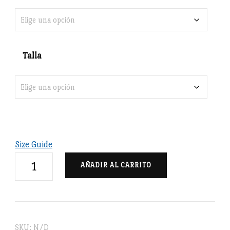
Talla
Size Guide
Reino
AÑADIR AL CARRITO
de
León
bordado
-
SKU:
N/D