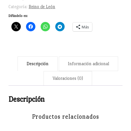
Sudadera
Categoría:
Reino de León
unisex
Difúndelo en:
cantidad
Más
Descripción
Información adicional
Valoraciones (0)
Descripción
Productos relacionados
Honra la grandeza de uno de los reinos fundamentales de la
historia de España con esta sudadera del Reino de León,